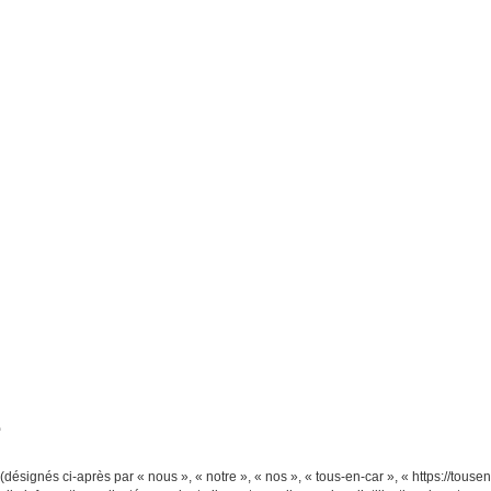
é
désignés ci-après par « nous », « notre », « nos », « tous-en-car », « https://tousenc