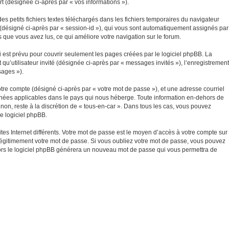
t (désignée ci-après par « vos informations »).
s petits fichiers textes téléchargés dans les fichiers temporaires du navigateur
ité (désigné ci-après par « session-id »), qui vous sont automatiquement assignés par
ts que vous avez lus, ce qui améliore votre navigation sur le forum.
 est prévu pour couvrir seulement les pages créées par le logiciel phpBB. La
qu’utilisateur invité (désignée ci-après par « messages invités »), l’enregistrement
sages »).
tre compte (désigné ci-après par « votre mot de passe »), et une adresse courriel
données applicables dans le pays qui nous héberge. Toute information en-dehors de
 non, reste à la discrétion de « tous-en-car ». Dans tous les cas, vous pouvez
le logiciel phpBB.
tes Internet différents. Votre mot de passe est le moyen d’accès à votre compte sur
légitimement votre mot de passe. Si vous oubliez votre mot de passe, vous pouvez
 alors le logiciel phpBB générera un nouveau mot de passe qui vous permettra de