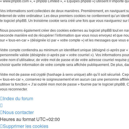
« www.phpbb.com », « phpBB Limited », « Équipes phpBB ») utilisent n’importe quell
Vos informations sont collectées de deux manières. Premièrement, en naviguant sur 
Internet de votre ordinateur. Les deux premiers cookies ne contiennent qu’un identif
le logiciel phpBB. Un troisième cookie sera créé une fois que vous naviguerez sur le
Nous pouvons également créer des cookies externes au logiciel phpBB tout en navi
seconde manière est de récupérer l’information que vous nous envoyez et que nous co
sur « tous-en-car » (désignée ici par « votre compte ») et les messages que vous 
Votre compte contiendra au minimum un identifiant unique (désigné ci-après par « v
personnelle valide (désignée ci-après par « votre courriel »). Vos informations po
votre nom d’utilisateur, de votre mot de passe et de votre adresse courriel requise 
choisir quelle information de votre compte sera affichée publiquement. De plus, dan
Votre mot de passe est crypté (hashage à sens unique) afin qu’il soit sécurisé. Ce
« tous-en-car », conservez-le soigneusement et en aucun cas une personne affilié
utiliser la fonction « J’ai oublié mon mot de passe » fournie par le logiciel phpBB
vous reconnecter.
Index du forum
Nous contacter
Heures au format
UTC+02:00
Supprimer les cookies