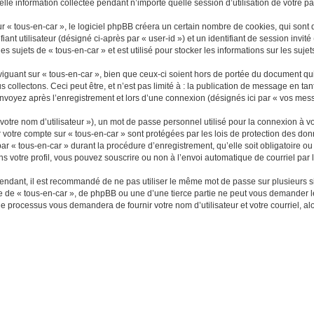
e information collectée pendant n’importe quelle session d’utilisation de votre par
« tous-en-car », le logiciel phpBB créera un certain nombre de cookies, qui sont de
iant utilisateur (désigné ci-après par « user-id ») et un identifiant de session inv
s sujets de « tous-en-car » et est utilisé pour stocker les informations sur les suje
guant sur « tous-en-car », bien que ceux-ci soient hors de portée du document qui
llectons. Ceci peut être, et n’est pas limité à : la publication de message en tant 
envoyez après l’enregistrement et lors d’une connexion (désignés ici par « vos mes
otre nom d’utilisateur »), un mot de passe personnel utilisé pour la connexion à vo
ur votre compte sur « tous-en-car » sont protégées par les lois de protection des 
par « tous-en-car » durant la procédure d’enregistrement, qu’elle soit obligatoire ou
s votre profil, vous pouvez souscrire ou non à l’envoi automatique de courriel par 
pendant, il est recommandé de ne pas utiliser le même mot de passe sur plusieurs si
e de « tous-en-car », de phpBB ou une d’une tierce partie ne peut vous demander 
. Ce processus vous demandera de fournir votre nom d’utilisateur et votre courriel,