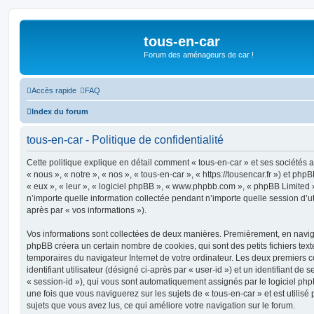
tous-en-car
Forum des aménageurs de car !
Accès rapide
FAQ
Index du forum
tous-en-car - Politique de confidentialité
Cette politique explique en détail comment « tous-en-car » et ses sociétés a
« nous », « notre », « nos », « tous-en-car », « https://tousencar.fr ») et phpB
« eux », « leur », « logiciel phpBB », « www.phpbb.com », « phpBB Limited »
n’importe quelle information collectée pendant n’importe quelle session d’uti
après par « vos informations »).
Vos informations sont collectées de deux manières. Premièrement, en navigua
phpBB créera un certain nombre de cookies, qui sont des petits fichiers text
temporaires du navigateur Internet de votre ordinateur. Les deux premiers 
identifiant utilisateur (désigné ci-après par « user-id ») et un identifiant de 
« session-id »), qui vous sont automatiquement assignés par le logiciel ph
une fois que vous naviguerez sur les sujets de « tous-en-car » et est utilisé 
sujets que vous avez lus, ce qui améliore votre navigation sur le forum.