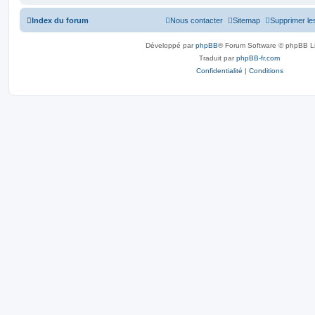
Index du forum
Nous contacter
Sitemap
Supprimer le
Développé par
phpBB
® Forum Software © phpBB L
Traduit par
phpBB-fr.com
Confidentialité
|
Conditions