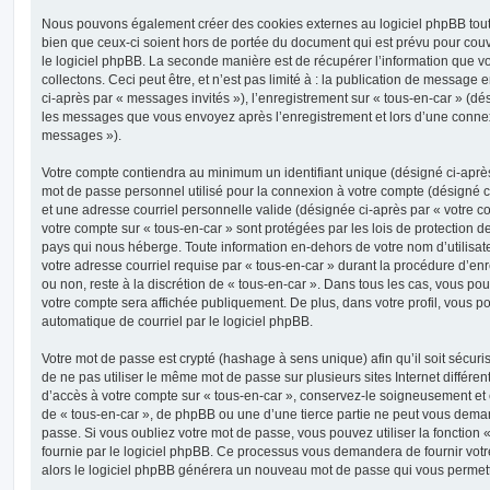
Nous pouvons également créer des cookies externes au logiciel phpBB tout 
bien que ceux-ci soient hors de portée du document qui est prévu pour cou
le logiciel phpBB. La seconde manière est de récupérer l’information que 
collectons. Ceci peut être, et n’est pas limité à : la publication de message e
ci-après par « messages invités »), l’enregistrement sur « tous-en-car » (dés
les messages que vous envoyez après l’enregistrement et lors d’une connex
messages »).
Votre compte contiendra au minimum un identifiant unique (désigné ci-après 
mot de passe personnel utilisé pour la connexion à votre compte (désigné c
et une adresse courriel personnelle valide (désignée ci-après par « votre co
votre compte sur « tous-en-car » sont protégées par les lois de protection 
pays qui nous héberge. Toute information en-dehors de votre nom d’utilisate
votre adresse courriel requise par « tous-en-car » durant la procédure d’enre
ou non, reste à la discrétion de « tous-en-car ». Dans tous les cas, vous po
votre compte sera affichée publiquement. De plus, dans votre profil, vous p
automatique de courriel par le logiciel phpBB.
Votre mot de passe est crypté (hashage à sens unique) afin qu’il soit sécu
de ne pas utiliser le même mot de passe sur plusieurs sites Internet différe
d’accès à votre compte sur « tous-en-car », conservez-le soigneusement et
de « tous-en-car », de phpBB ou une d’une tierce partie ne peut vous dema
passe. Si vous oubliez votre mot de passe, vous pouvez utiliser la fonction
fournie par le logiciel phpBB. Ce processus vous demandera de fournir votre 
alors le logiciel phpBB générera un nouveau mot de passe qui vous permett