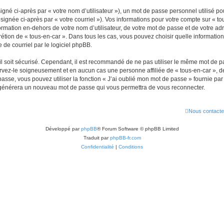
gné ci-après par « votre nom d’utilisateur »), un mot de passe personnel utilisé po
signée ci-après par « votre courriel »). Vos informations pour votre compte sur « to
mation en-dehors de votre nom d’utilisateur, de votre mot de passe et de votre adr
iscrétion de « tous-en-car ». Dans tous les cas, vous pouvez choisir quelle informat
 de courriel par le logiciel phpBB.
l soit sécurisé. Cependant, il est recommandé de ne pas utiliser le même mot de pas
ervez-le soigneusement et en aucun cas une personne affiliée de « tous-en-car »,
passe, vous pouvez utiliser la fonction « J’ai oublié mon mot de passe » fournie p
pBB générera un nouveau mot de passe qui vous permettra de vous reconnecter.
Nous contacte
Développé par
phpBB
® Forum Software © phpBB Limited
Traduit par
phpBB-fr.com
Confidentialité
|
Conditions