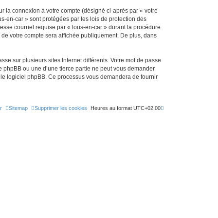
ur la connexion à votre compte (désigné ci-après par « votre
us-en-car » sont protégées par les lois de protection des
esse courriel requise par « tous-en-car » durant la procédure
ion de votre compte sera affichée publiquement. De plus, dans
se sur plusieurs sites Internet différents. Votre mot de passe
 de phpBB ou une d’une tierce partie ne peut vous demander
ar le logiciel phpBB. Ce processus vous demandera de fournir
r
Sitemap
Supprimer les cookies
Heures au format
UTC+02:00