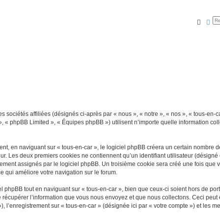
Reche
Rec
 sociétés affiliées (désignés ci-après par « nous », « notre », « nos », « tous-en-ca
», « phpBB Limited », « Équipes phpBB ») utilisent n’importe quelle information coll
, en naviguant sur « tous-en-car », le logiciel phpBB créera un certain nombre de 
ur. Les deux premiers cookies ne contiennent qu’un identifiant utilisateur (désigné c
ement assignés par le logiciel phpBB. Un troisième cookie sera créé une fois que vou
ce qui améliore votre navigation sur le forum.
 phpBB tout en naviguant sur « tous-en-car », bien que ceux-ci soient hors de por
écupérer l’information que vous nous envoyez et que nous collectons. Ceci peut êtr
 »), l’enregistrement sur « tous-en-car » (désignée ici par « votre compte ») et les