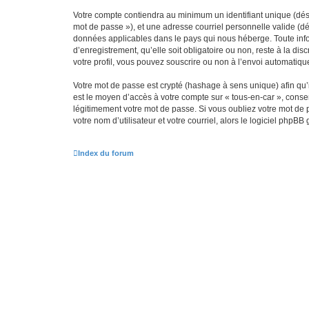
Votre compte contiendra au minimum un identifiant unique (dési
mot de passe »), et une adresse courriel personnelle valide (dé
données applicables dans le pays qui nous héberge. Toute infor
d’enregistrement, qu’elle soit obligatoire ou non, reste à la d
votre profil, vous pouvez souscrire ou non à l’envoi automatique
Votre mot de passe est crypté (hashage à sens unique) afin qu’i
est le moyen d’accès à votre compte sur « tous-en-car », cons
légitimement votre mot de passe. Si vous oubliez votre mot de 
votre nom d’utilisateur et votre courriel, alors le logiciel ph
Index du forum