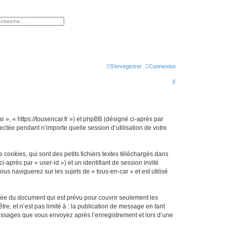
rcher
herche avancée
S’enregistrer
Connexion
R
e
c
h
r », « https://tousencar.fr ») et phpBB (désigné ci-après par
ectée pendant n’importe quelle session d’utilisation de votre
e
r
cookies, qui sont des petits fichiers textes téléchargés dans
c
i-après par « user-id ») et un identifiant de session invité
h
s naviguerez sur les sujets de « tous-en-car » et est utilisé
e
r
tée du document qui est prévu pour couvrir seulement les
e, et n’est pas limité à : la publication de message en tant
 messages que vous envoyez après l’enregistrement et lors d’une