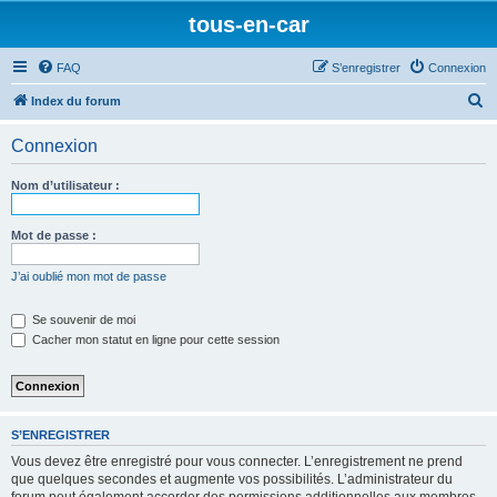
tous-en-car
FAQ
S’enregistrer
Connexion
R
Index du forum
e
Connexion
c
h
Nom d’utilisateur :
e
r
Mot de passe :
c
J’ai oublié mon mot de passe
h
e
Se souvenir de moi
Cacher mon statut en ligne pour cette session
r
S’ENREGISTRER
Vous devez être enregistré pour vous connecter. L’enregistrement ne prend
que quelques secondes et augmente vos possibilités. L’administrateur du
forum peut également accorder des permissions additionnelles aux membres