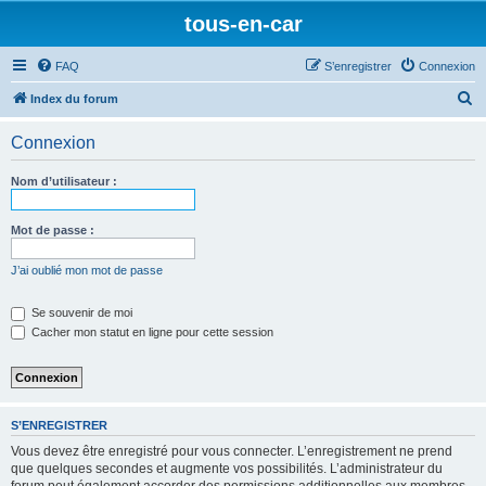
tous-en-car
FAQ
S’enregistrer
Connexion
R
Index du forum
e
Connexion
c
h
Nom d’utilisateur :
e
r
Mot de passe :
c
J’ai oublié mon mot de passe
h
e
Se souvenir de moi
Cacher mon statut en ligne pour cette session
r
S’ENREGISTRER
Vous devez être enregistré pour vous connecter. L’enregistrement ne prend
que quelques secondes et augmente vos possibilités. L’administrateur du
forum peut également accorder des permissions additionnelles aux membres