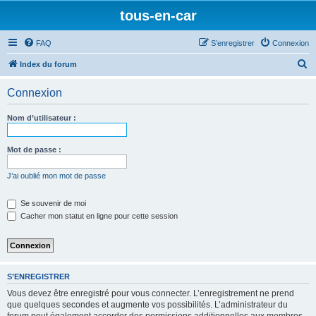
tous-en-car
FAQ
S’enregistrer
Connexion
R
Index du forum
e
Connexion
c
h
Nom d’utilisateur :
e
r
Mot de passe :
c
J’ai oublié mon mot de passe
h
e
Se souvenir de moi
Cacher mon statut en ligne pour cette session
r
S’ENREGISTRER
Vous devez être enregistré pour vous connecter. L’enregistrement ne prend
que quelques secondes et augmente vos possibilités. L’administrateur du
forum peut également accorder des permissions additionnelles aux membres