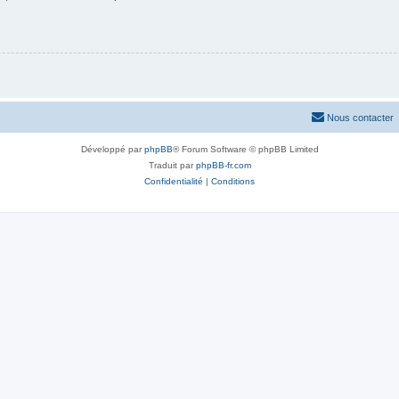
Nous contacter
Développé par
phpBB
® Forum Software © phpBB Limited
Traduit par
phpBB-fr.com
Confidentialité
|
Conditions