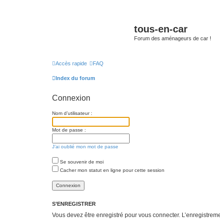
tous-en-car
Forum des aménageurs de car !
Accès rapide
FAQ
Index du forum
Connexion
Nom d’utilisateur :
Mot de passe :
J’ai oublié mon mot de passe
Se souvenir de moi
Cacher mon statut en ligne pour cette session
S’ENREGISTRER
Vous devez être enregistré pour vous connecter. L’enregistre