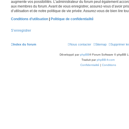
augmente vos possibilités. L’administrateur du forum peut également accor
aux membres du forum. Avant de vous enregistrer, assurez-vous d’avoir pri
d’utilisation et de notre politique de vie privée. Assurez-vous de bien lire to
Conditions d’utilisation
|
Politique de confidentialité
S’enregistrer
Index du forum
Nous contacter
Sitemap
Supprimer le
Développé par
phpBB
® Forum Software © phpBB L
Traduit par
phpBB-fr.com
Confidentialité
|
Conditions