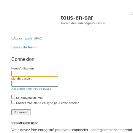
tous-en-car
Forum des aménageurs de car !
Accès rapide
FAQ
Index du forum
Connexion
Nom d’utilisateur :
Mot de passe :
J’ai oublié mon mot de passe
Se souvenir de moi
Cacher mon statut en ligne pour cette session
S’ENREGISTRER
Vous devez être enregistré pour vous connecter. L’enregistrement ne pren