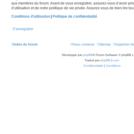
aux membres du forum. Avant de vous enregistrer, assurez-vous d’avoir pri
d’utilisation et de notre politique de vie privée. Assurez-vous de bien lire to
Conditions d’utilisation
|
Politique de confidentialité
S’enregistrer
Index du forum
Nous contacter
Sitemap
Supprimer le
Développé par
phpBB
® Forum Software © phpBB L
Traduit par
phpBB-fr.com
Confidentialité
|
Conditions