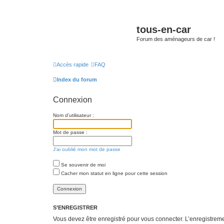
tous-en-car
Forum des aménageurs de car !
Accès rapide
FAQ
Index du forum
Connexion
Nom d’utilisateur :
Mot de passe :
J’ai oublié mon mot de passe
Se souvenir de moi
Cacher mon statut en ligne pour cette session
S’ENREGISTRER
Vous devez être enregistré pour vous connecter. L’enregistre