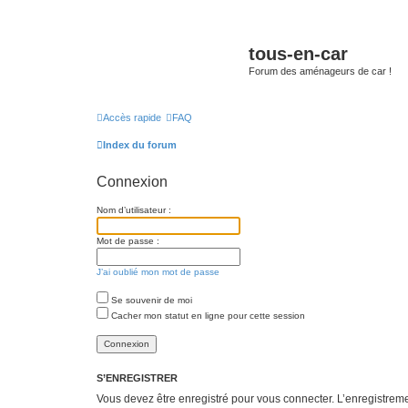
tous-en-car
Forum des aménageurs de car !
Accès rapide
FAQ
Index du forum
Connexion
Nom d’utilisateur :
Mot de passe :
J’ai oublié mon mot de passe
Se souvenir de moi
Cacher mon statut en ligne pour cette session
S’ENREGISTRER
Vous devez être enregistré pour vous connecter. L’enregistre