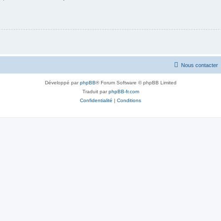
Nous contacter
Développé par
phpBB
® Forum Software © phpBB Limited
Traduit par
phpBB-fr.com
Confidentialité
|
Conditions