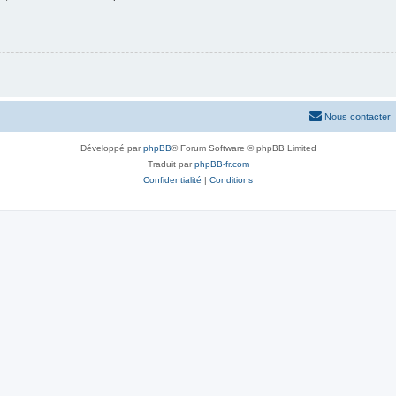
Nous contacter
Développé par
phpBB
® Forum Software © phpBB Limited
Traduit par
phpBB-fr.com
Confidentialité
|
Conditions