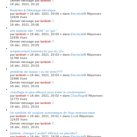
Dernier message
par
lambish
16 déc. 2021, 20:10
Batteries & Délestage électrique
par
lambish
»
16 déc. 2021, 20:06
» dans
Electricité
0
Réponses
11828
Vues
Dernier message
par
lambish
16 déc. 2021, 20:06
info batterie dite " AGM " et "gel "
par
lambish
»
16 déc. 2021, 20:05
» dans
Electricité
0
Réponses
11936
Vues
Dernier message
par
lambish
16 déc. 2021, 20:05
remplacement batteries 6v par du 12v
par
lambish
»
16 déc. 2021, 20:03
» dans
Electricité
0
Réponses
11768
Vues
Dernier message
par
lambish
16 déc. 2021, 20:03
probléme de masse ( ou de terre)???
par
lambish
»
16 déc. 2021, 20:03
» dans
Electricité
0
Réponses
11998
Vues
Dernier message
par
lambish
16 déc. 2021, 20:03
chauffage le plus efficace pour éviter la condensation ..
par
lambish
»
16 déc. 2021, 20:02
» dans
Chauffage
0
Réponses
11770
Vues
Dernier message
par
lambish
16 déc. 2021, 20:02
Un système de coupure automatique de l'eau reservoir plein
par
lambish
»
16 déc. 2021, 20:01
» dans
Eau
0
Réponses
12435
Vues
Dernier message
par
lambish
16 déc. 2021, 20:01
batterie: changer l' acide? efficace ou placebo?
par
lambish
»
16 déc. 2021, 19:58
» dans
Electricité
0
Réponses