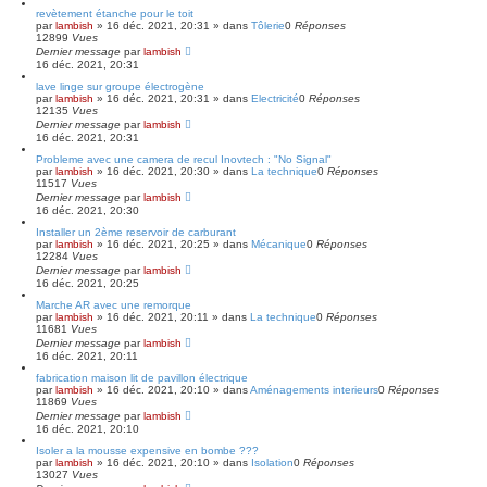
é
revètement étanche pour le toit
e
par
lambish
»
16 déc. 2021, 20:31
» dans
Tôlerie
0
Réponses
12899
Vues
Dernier message
par
lambish
16 déc. 2021, 20:31
lave linge sur groupe électrogène
par
lambish
»
16 déc. 2021, 20:31
» dans
Electricité
0
Réponses
12135
Vues
Dernier message
par
lambish
16 déc. 2021, 20:31
Probleme avec une camera de recul Inovtech : "No Signal"
par
lambish
»
16 déc. 2021, 20:30
» dans
La technique
0
Réponses
11517
Vues
Dernier message
par
lambish
16 déc. 2021, 20:30
Installer un 2ème reservoir de carburant
par
lambish
»
16 déc. 2021, 20:25
» dans
Mécanique
0
Réponses
12284
Vues
Dernier message
par
lambish
16 déc. 2021, 20:25
Marche AR avec une remorque
par
lambish
»
16 déc. 2021, 20:11
» dans
La technique
0
Réponses
11681
Vues
Dernier message
par
lambish
16 déc. 2021, 20:11
fabrication maison lit de pavillon électrique
par
lambish
»
16 déc. 2021, 20:10
» dans
Aménagements interieurs
0
Réponses
11869
Vues
Dernier message
par
lambish
16 déc. 2021, 20:10
Isoler a la mousse expensive en bombe ???
par
lambish
»
16 déc. 2021, 20:10
» dans
Isolation
0
Réponses
13027
Vues