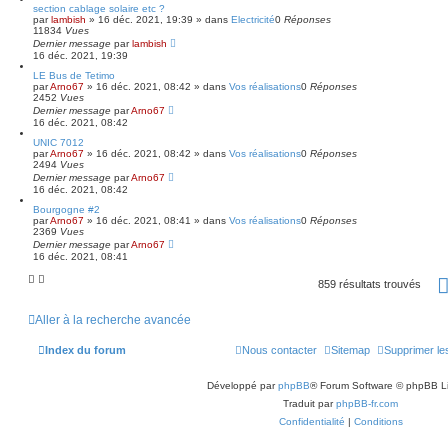
section cablage solaire etc ?
par
lambish
»
16 déc. 2021, 19:39
» dans
Electricité
0
Réponses
11834
Vues
Dernier message
par
lambish
16 déc. 2021, 19:39
LE Bus de Tetimo
par
Arno67
»
16 déc. 2021, 08:42
» dans
Vos réalisations
0
Réponses
2452
Vues
Dernier message
par
Arno67
16 déc. 2021, 08:42
UNIC 7012
par
Arno67
»
16 déc. 2021, 08:42
» dans
Vos réalisations
0
Réponses
2494
Vues
Dernier message
par
Arno67
16 déc. 2021, 08:42
Bourgogne #2
par
Arno67
»
16 déc. 2021, 08:41
» dans
Vos réalisations
0
Réponses
2369
Vues
Dernier message
par
Arno67
16 déc. 2021, 08:41
859 résultats trouvés
Aller à la recherche avancée
Index du forum
Nous contacter
Sitemap
Supprimer le
Développé par
phpBB
® Forum Software © phpBB L
Traduit par
phpBB-fr.com
Confidentialité
|
Conditions