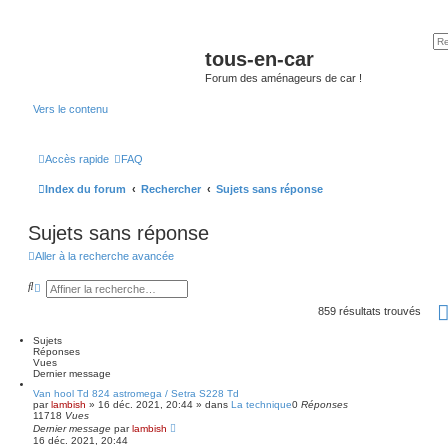
tous-en-car
Forum des aménageurs de car !
Vers le contenu
Accès rapide
FAQ
Index du forum
Rechercher
Sujets sans réponse
Sujets sans réponse
Aller à la recherche avancée
R
R
e
e
c
c
859 résultats trouvés
h
h
e
e
Sujets
r
r
Réponses
c
c
Vues
h
h
Dernier message
e
e
r
a
Van hool Td 824 astromega / Setra S228 Td
par
v
lambish
»
16 déc. 2021, 20:44
» dans
La technique
0
Réponses
11718
Vues
a
Dernier message
n
par
lambish
16 déc. 2021, 20:44
c