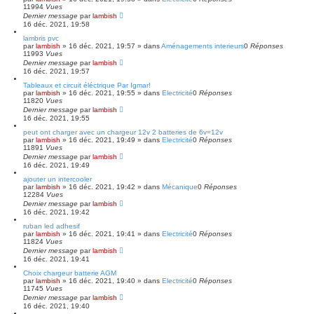
11994
Vues
Dernier message
par
lambish
16 déc. 2021, 19:58
lambris pvc
par
lambish
»
16 déc. 2021, 19:57
» dans
Aménagements interieurs
0
Réponses
11993
Vues
Dernier message
par
lambish
16 déc. 2021, 19:57
Tableaux et circuit éléctrique Par Igmar!
par
lambish
»
16 déc. 2021, 19:55
» dans
Electricité
0
Réponses
11820
Vues
Dernier message
par
lambish
16 déc. 2021, 19:55
peut ont charger avec un chargeur 12v 2 batteries de 6v=12v
par
lambish
»
16 déc. 2021, 19:49
» dans
Electricité
0
Réponses
11891
Vues
Dernier message
par
lambish
16 déc. 2021, 19:49
ajouter un intercooler
par
lambish
»
16 déc. 2021, 19:42
» dans
Mécanique
0
Réponses
12284
Vues
Dernier message
par
lambish
16 déc. 2021, 19:42
ruban led adhesif
par
lambish
»
16 déc. 2021, 19:41
» dans
Electricité
0
Réponses
11824
Vues
Dernier message
par
lambish
16 déc. 2021, 19:41
Choix chargeur batterie AGM
par
lambish
»
16 déc. 2021, 19:40
» dans
Electricité
0
Réponses
11745
Vues
Dernier message
par
lambish
16 déc. 2021, 19:40