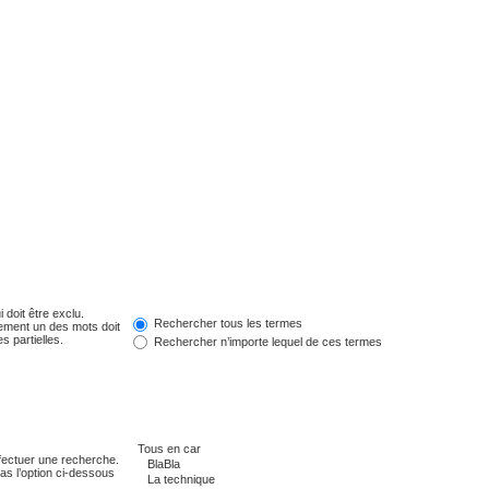
 doit être exclu.
Rechercher tous les termes
ement un des mots doit
s partielles.
Rechercher n’importe lequel de ces termes
fectuer une recherche.
s l’option ci-dessous