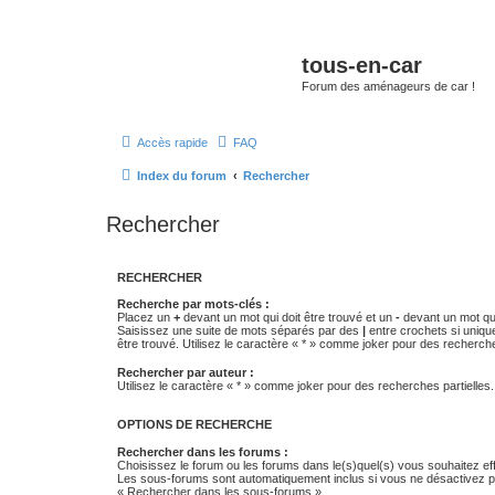
tous-en-car
Forum des aménageurs de car !
Accès rapide
FAQ
Index du forum
Rechercher
Rechercher
RECHERCHER
Recherche par mots-clés :
Placez un
+
devant un mot qui doit être trouvé et un
-
devant un mot qui
Saisissez une suite de mots séparés par des
|
entre crochets si uniqu
être trouvé. Utilisez le caractère « * » comme joker pour des recherche
Rechercher par auteur :
Utilisez le caractère « * » comme joker pour des recherches partielles.
OPTIONS DE RECHERCHE
Rechercher dans les forums :
Choisissez le forum ou les forums dans le(s)quel(s) vous souhaitez ef
Les sous-forums sont automatiquement inclus si vous ne désactivez pa
« Rechercher dans les sous-forums ».