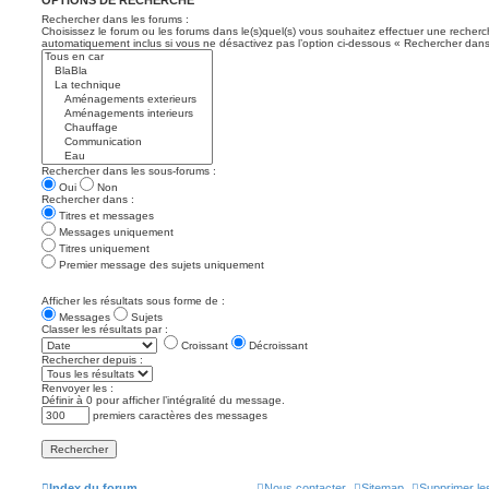
Rechercher dans les forums :
Choisissez le forum ou les forums dans le(s)quel(s) vous souhaitez effectuer une recher
automatiquement inclus si vous ne désactivez pas l’option ci-dessous « Rechercher dans
Rechercher dans les sous-forums :
Oui
Non
Rechercher dans :
Titres et messages
Messages uniquement
Titres uniquement
Premier message des sujets uniquement
Afficher les résultats sous forme de :
Messages
Sujets
Classer les résultats par :
Croissant
Décroissant
Rechercher depuis :
Renvoyer les :
Définir à 0 pour afficher l’intégralité du message.
premiers caractères des messages
Index du forum
Nous contacter
Sitemap
Supprimer le