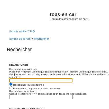
tous-en-car
Forum des aménageurs de car !
Accès rapide
FAQ
Index du forum
Rechercher
Rechercher
RECHERCHER
Recherche par mots-clés :
Placez un
+
devant un mot qui doit être trouvé et un
-
devant un mot qui doit être exclu.
des
|
entre crochets si uniquement un des mots doit être trouvé. Utilisez le caractère « 
partielles.
Rechercher tous les termes
Rechercher n’importe lequel de ces termes
Rechercher par auteur :
Utilisez le caractère « * » comme joker pour des recherches partielles.
OPTIONS DE RECHERCHE