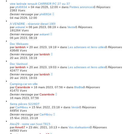
é
vitre latérale renault CARRIER PC 27 ou 37
e
par
phil0834
»
04 mai 2026, 12:00
» dans
Petites annonces
0
Réponses
2363
Vues
Dernier message
par
phil0834
04 mai 2026, 12:00
A VENDRE - réservoir diesel 190l
par
askarel
»
06 juin 2023, 08:19
» dans
Vente
0
Réponses
191264
Vues
Dernier message
par
askarel
06 juin 2023, 08:19
Doc Webasto
par
lambish
»
20 avr. 2023, 19:19
» dans
Les adresses et liens utiles
0
Réponses
43648
Vues
Dernier message
par
lambish
20 avr. 2023, 19:19
Doc Vanhool
par
lambish
»
20 avr. 2023, 19:03
» dans
Les adresses et liens utiles
0
Réponses
42477
Vues
Dernier message
par
lambish
20 avr. 2023, 19:03
Camping-car en ville
par
Carambole
»
16 mars 2023, 07:56
» dans
BlaBla
0
Réponses
41470
Vues
Dernier message
par
Carambole
16 mars 2023, 07:56
Setra pièces S228DT
par
CarHibou
»
15 févr. 2022, 23:18
» dans
Vente
0
Réponses
44954
Vues
Dernier message
par
CarHibou
15 févr. 2022, 23:18
Alex29 - notre van hool T815
par
Arno67
»
23 déc. 2021, 10:13
» dans
Vos réalisations
0
Réponses
44583
Vues