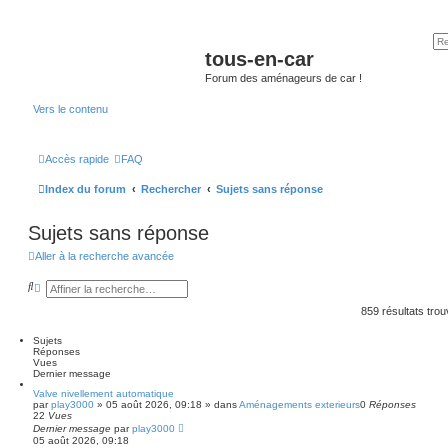
tous-en-car
Forum des aménageurs de car !
Vers le contenu
Accès rapide
FAQ
Index du forum
Rechercher
Sujets sans réponse
Sujets sans réponse
Aller à la recherche avancée
R
R
e
e
c
c
859 résultats tro
h
h
e
e
Sujets
r
r
Réponses
c
c
Vues
h
h
Dernier message
e
e
r
a
Valve nivellement automatique
par
v
play3000
»
05 août 2026, 09:18
» dans
Aménagements exterieurs
0
Réponses
22
Vues
a
Dernier message
n
par
play3000
05 août 2026, 09:18
c