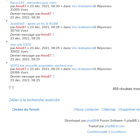
Racer163 - mercedes puis volvo
par
Arno67
»
23 déc. 2021, 08:30
» dans
Vos réalisations
0
Réponses
31005
Vues
Dernier message
par
Arno67
23 déc. 2021, 08:30
Jose6440 - apres un fr1 le B10M
par
Arno67
»
23 déc. 2021, 08:26
» dans
Vos réalisations
0
Réponses
30744
Vues
Dernier message
par
Arno67
23 déc. 2021, 08:26
mon ptit Ô303
par
Arno67
»
23 déc. 2021, 08:25
» dans
Vos réalisations
0
Réponses
30632
Vues
Dernier message
par
Arno67
23 déc. 2021, 08:25
VOICI ma nouvelle acquisition vanhool eos
par
Arno67
»
23 déc. 2021, 08:25
» dans
Vos réalisations
0
Réponses
29396
Vues
Dernier message
par
Arno67
23 déc. 2021, 08:25
859 résultats tro
Aller à la recherche avancée
Index du forum
Nous contacter
Sitemap
Supprimer le
Développé par
phpBB
® Forum Software © phpBB L
Traduit par
phpBB-fr.com
Confidentialité
|
Conditions