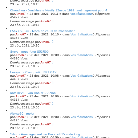
Dernier message
par
Arno67
23 déc. 2021, 10:13
Chouchou - Jonckheere Neuilly 12m de 1992, aménagement pour 4
par
Arno67
»
23 déc. 2021, 10:11
» dans
Vos réalisations
0
Réponses
45927
Vues
Dernier message
par
Arno67
23 déc. 2021, 10:11
FAb77IVECO - Iveco en cours de modification
par
Arno67
»
23 déc. 2021, 10:10
» dans
Vos réalisations
0
Réponses
44353
Vues
Dernier message
par
Arno67
23 déc. 2021, 10:10
Steve - notre futur S53R00
par
Arno67
»
23 déc. 2021, 10:09
» dans
Vos réalisations
0
Réponses
44370
Vues
Dernier message
par
Arno67
23 déc. 2021, 10:09
Lee-lyan - C est parti... FR1 GTX
par
Arno67
»
23 déc. 2021, 10:08
» dans
Vos réalisations
0
Réponses
44407
Vues
Dernier message
par
Arno67
23 déc. 2021, 10:08
antoine28 - Van Hool 917 Acron
par
Arno67
»
23 déc. 2021, 10:06
» dans
Vos réalisations
0
Réponses
44314
Vues
Dernier message
par
Arno67
23 déc. 2021, 10:06
Alexso70 - projet
par
Arno67
»
23 déc. 2021, 10:00
» dans
Vos réalisations
0
Réponses
44195
Vues
Dernier message
par
Arno67
23 déc. 2021, 10:00
Sillion - Aménagement car Bova vdl 15 m de long.
par
Arno67
»
23 déc. 2021, 09:59
» dans
Vos réalisations
0
Réponses