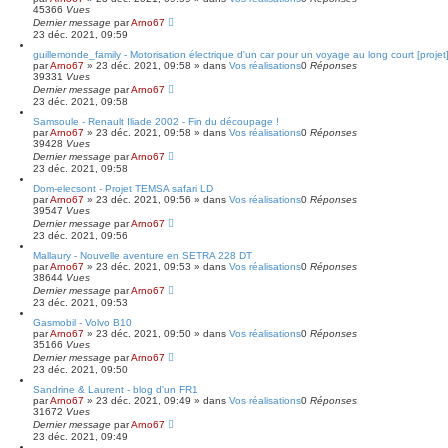
45366
Vues
Dernier message
par
Arno67
23 déc. 2021, 09:59
guillemond​e_family - Motorisation électrique d'un car pour un voyage au long court [projet
par
Arno67
»
23 déc. 2021, 09:58
» dans
Vos réalisations
0
Réponses
39331
Vues
Dernier message
par
Arno67
23 déc. 2021, 09:58
Samsoule - Renault Iliade 2002 - Fin du découpage !
par
Arno67
»
23 déc. 2021, 09:58
» dans
Vos réalisations
0
Réponses
39428
Vues
Dernier message
par
Arno67
23 déc. 2021, 09:58
Dom-elecso​nt - Projet TEMSA safari LD
par
Arno67
»
23 déc. 2021, 09:56
» dans
Vos réalisations
0
Réponses
39547
Vues
Dernier message
par
Arno67
23 déc. 2021, 09:56
Mallaury - Nouvelle aventure en SETRA 228 DT
par
Arno67
»
23 déc. 2021, 09:53
» dans
Vos réalisations
0
Réponses
38644
Vues
Dernier message
par
Arno67
23 déc. 2021, 09:53
Gasmobil - Volvo B10
par
Arno67
»
23 déc. 2021, 09:50
» dans
Vos réalisations
0
Réponses
35166
Vues
Dernier message
par
Arno67
23 déc. 2021, 09:50
Sandrine & Laurent - blog d'un FR1
par
Arno67
»
23 déc. 2021, 09:49
» dans
Vos réalisations
0
Réponses
31672
Vues
Dernier message
par
Arno67
23 déc. 2021, 09:49