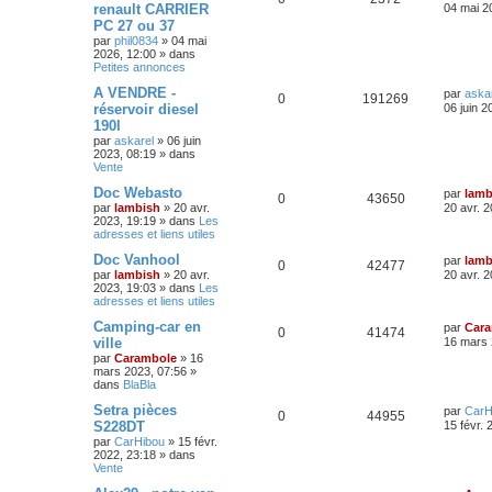
renault CARRIER
04 mai 2
PC 27 ou 37
par
phil0834
»
04 mai
2026, 12:00
» dans
Petites annonces
A VENDRE -
par
aska
0
191269
réservoir diesel
06 juin 2
190l
par
askarel
»
06 juin
2023, 08:19
» dans
Vente
Doc Webasto
par
lamb
0
43650
par
lambish
»
20 avr.
20 avr. 
2023, 19:19
» dans
Les
adresses et liens utiles
Doc Vanhool
par
lamb
0
42477
par
lambish
»
20 avr.
20 avr. 
2023, 19:03
» dans
Les
adresses et liens utiles
Camping-car en
par
Car
0
41474
ville
16 mars 
par
Carambole
»
16
mars 2023, 07:56
»
dans
BlaBla
Setra pièces
par
CarH
0
44955
S228DT
15 févr. 
par
CarHibou
»
15 févr.
2022, 23:18
» dans
Vente