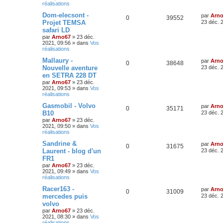
réalisations
Dom-elecso​nt -
par
Arn
0
39552
Projet TEMSA
23 déc. 
safari LD
par
Arno67
»
23 déc.
2021, 09:56
» dans
Vos
réalisations
Mallaury -
par
Arn
0
38648
Nouvelle aventure
23 déc. 
en SETRA 228 DT
par
Arno67
»
23 déc.
2021, 09:53
» dans
Vos
réalisations
Gasmobil - Volvo
par
Arn
0
35171
B10
23 déc. 
par
Arno67
»
23 déc.
2021, 09:50
» dans
Vos
réalisations
Sandrine &
par
Arn
0
31675
Laurent - blog d'un
23 déc. 
FR1
par
Arno67
»
23 déc.
2021, 09:49
» dans
Vos
réalisations
Racer163 -
par
Arn
0
31009
mercedes puis
23 déc. 
volvo
par
Arno67
»
23 déc.
2021, 08:30
» dans
Vos
réalisations