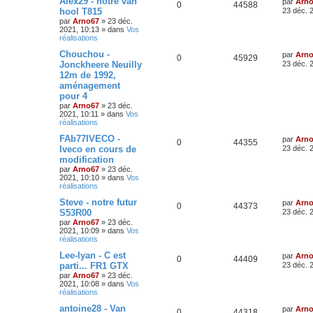
Alex29 - notre van
par
Arn
0
44588
hool T815
23 déc. 
par
Arno67
»
23 déc.
2021, 10:13
» dans
Vos
réalisations
Chouchou -
par
Arn
0
45929
Jonckheere Neuilly
23 déc. 
12m de 1992,
aménagement
pour 4
par
Arno67
»
23 déc.
2021, 10:11
» dans
Vos
réalisations
FAb77IVECO -
par
Arn
0
44355
Iveco en cours de
23 déc. 
modification
par
Arno67
»
23 déc.
2021, 10:10
» dans
Vos
réalisations
Steve - notre futur
par
Arn
0
44373
S53R00
23 déc. 
par
Arno67
»
23 déc.
2021, 10:09
» dans
Vos
réalisations
Lee-lyan - C est
par
Arn
0
44409
parti... FR1 GTX
23 déc. 
par
Arno67
»
23 déc.
2021, 10:08
» dans
Vos
réalisations
antoine28 - Van
par
Arn
0
44318