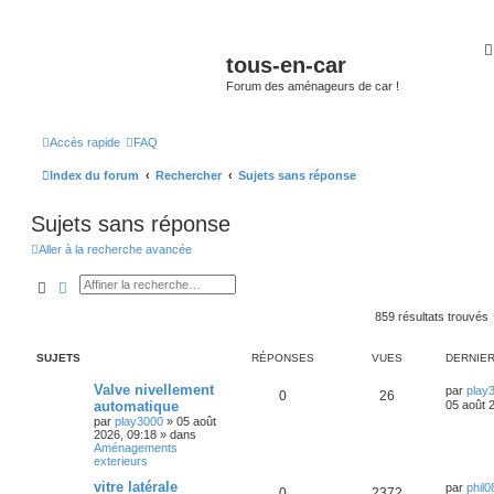
tous-en-car
Forum des aménageurs de car !
Accès rapide
FAQ
Index du forum
Rechercher
Sujets sans réponse
Sujets sans réponse
Aller à la recherche avancée
Rechercher
Recherche avancée
859 résultats trouvés
SUJETS
RÉPONSES
VUES
DERNIE
Valve nivellement
par
play
0
26
automatique
05 août 
par
play3000
»
05 août
2026, 09:18
» dans
Aménagements
exterieurs
vitre latérale
par
phil0
0
2372