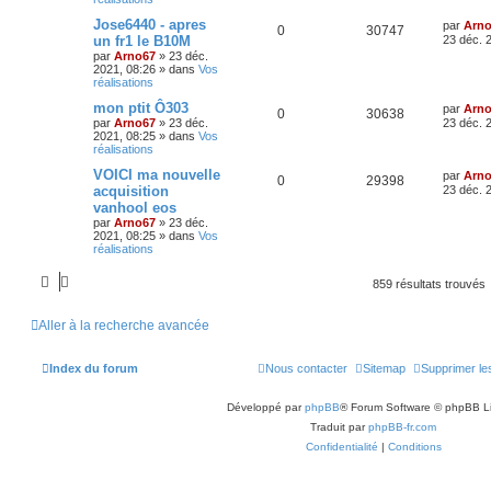
Jose6440 - apres
par
Arn
0
30747
un fr1 le B10M
23 déc. 
par
Arno67
»
23 déc.
2021, 08:26
» dans
Vos
réalisations
mon ptit Ô303
par
Arn
0
30638
par
Arno67
»
23 déc.
23 déc. 
2021, 08:25
» dans
Vos
réalisations
VOICI ma nouvelle
par
Arn
0
29398
acquisition
23 déc. 
vanhool eos
par
Arno67
»
23 déc.
2021, 08:25
» dans
Vos
réalisations
859 résultats trouvés
Aller à la recherche avancée
Index du forum
Nous contacter
Sitemap
Supprimer le
Développé par
phpBB
® Forum Software © phpBB L
Traduit par
phpBB-fr.com
Confidentialité
|
Conditions