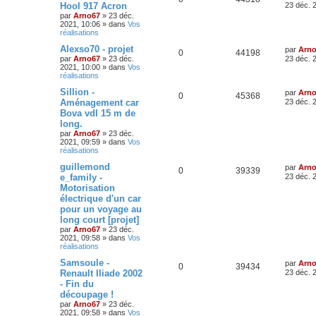
Hool 917 Acron
23 déc. 
par
Arno67
»
23 déc.
2021, 10:06
» dans
Vos
réalisations
Alexso70 - projet
par
Arn
0
44198
par
Arno67
»
23 déc.
23 déc. 
2021, 10:00
» dans
Vos
réalisations
Sillion -
par
Arn
0
45368
Aménagement car
23 déc. 
Bova vdl 15 m de
long.
par
Arno67
»
23 déc.
2021, 09:59
» dans
Vos
réalisations
guillemond​
par
Arn
0
39339
e_family -
23 déc. 
Motorisation
électrique d'un car
pour un voyage au
long court [projet]
par
Arno67
»
23 déc.
2021, 09:58
» dans
Vos
réalisations
Samsoule -
par
Arn
0
39434
Renault Iliade 2002
23 déc. 
- Fin du
découpage !
par
Arno67
»
23 déc.
2021, 09:58
» dans
Vos