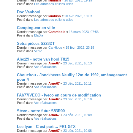
Dernier message par
lambish
«
20 avr. 2023, 19:19
Posté dans
Les adresses et liens utiles
Doc Vanhool
Dernier message par
lambish
«
20 avr. 2023, 19:03
Posté dans
Les adresses et liens utiles
Camping-car en ville
Dernier message par
Carambole
«
16 mars 2023, 07:56
Posté dans
BlaBla
Setra pièces S228DT
Dernier message par
CarHibou
«
15 févr. 2022, 23:18
Posté dans
Vente
Alex29 - notre van hool T815
Dernier message par
Arno67
«
23 déc. 2021, 10:13
Posté dans
Vos réalisations
Chouchou - Jonckheere Neuilly 12m de 1992, aménagement
pour 4
Dernier message par
Arno67
«
23 déc. 2021, 10:11
Posté dans
Vos réalisations
FAb77IVECO - Iveco en cours de modification
Dernier message par
Arno67
«
23 déc. 2021, 10:10
Posté dans
Vos réalisations
Steve - notre futur S53R00
Dernier message par
Arno67
«
23 déc. 2021, 10:09
Posté dans
Vos réalisations
Lee-lyan - C est parti... FR1 GTX
Dernier message par
Arno67
«
23 déc. 2021, 10:08