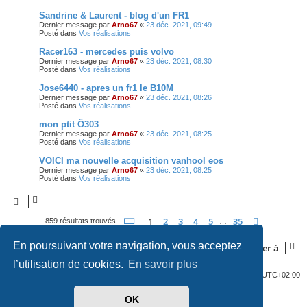
Sandrine & Laurent - blog d'un FR1
Dernier message par
Arno67
«
23 déc. 2021, 09:49
Posté dans
Vos réalisations
Racer163 - mercedes puis volvo
Dernier message par
Arno67
«
23 déc. 2021, 08:30
Posté dans
Vos réalisations
Jose6440 - apres un fr1 le B10M
Dernier message par
Arno67
«
23 déc. 2021, 08:26
Posté dans
Vos réalisations
mon ptit Ô303
Dernier message par
Arno67
«
23 déc. 2021, 08:25
Posté dans
Vos réalisations
VOICI ma nouvelle acquisition vanhool eos
Dernier message par
Arno67
«
23 déc. 2021, 08:25
Posté dans
Vos réalisations
Page
1
sur
35
1
2
3
4
5
35
Suivante
859 résultats trouvés
…
En poursuivant votre navigation, vous acceptez
Aller à
l’utilisation de cookies.
En savoir plus
Index du forum
Heures au format
UTC+02:00
OK
Développé par
phpBB
® Forum Software © phpBB Limited