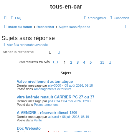
tous-en-car
FAQ
S’enregistrer
Connexion
R
Index du forum
Rechercher
Sujets sans réponse
e
Sujets sans réponse
c
Aller à la recherche avancée
h
Rechercher
Recherche avancée
e
Page
1
sur
35
1
2
3
4
5
35
Suivante
859 résultats trouvés
r
…
c
Sujets
h
Valve nivellement automatique
e
Dernier message par
play3000
«
05 août 2026, 09:18
Posté dans
Aménagements exterieurs
r
vitre latérale renault CARRIER PC 27 ou 37
Dernier message par
phil0834
«
04 mai 2026, 12:00
Posté dans
Petites annonces
A VENDRE - réservoir diesel 190l
Dernier message par
askarel
«
06 juin 2023, 08:19
Posté dans
Vente
Doc Webasto