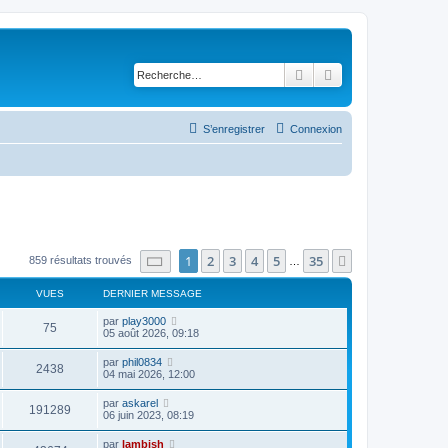
Rechercher
Recherche avancé
S’enregistrer
Connexion
Page
1
sur
35
1
2
3
4
5
35
Suivante
859 résultats trouvés
…
VUES
DERNIER MESSAGE
par
play3000
75
05 août 2026, 09:18
par
phil0834
2438
04 mai 2026, 12:00
par
askarel
191289
06 juin 2023, 08:19
par
lambish