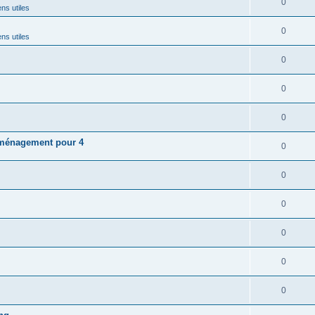
0
ns utiles
0
ns utiles
0
0
0
aménagement pour 4
0
0
0
0
0
0