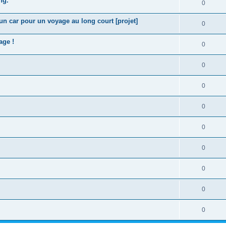
ng.
0
'un car pour un voyage au long court [projet]
0
age !
0
0
0
0
0
0
0
0
0