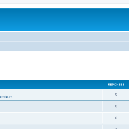
RÉPONSES
0
terieurs
0
0