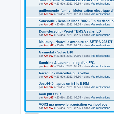
Sillion - Aménagement car Bova vdl 15 m de lo
par
Arno67
»
23 déc. 2021, 09:59
» dans
Vos réalisations
guillemond​e_family - Motorisation électrique d
par
Arno67
»
23 déc. 2021, 09:58
» dans
Vos réalisations
Samsoule - Renault Iliade 2002 - Fin du découp
par
Arno67
»
23 déc. 2021, 09:58
» dans
Vos réalisations
Dom-elecso​nt - Projet TEMSA safari LD
par
Arno67
»
23 déc. 2021, 09:56
» dans
Vos réalisations
Mallaury - Nouvelle aventure en SETRA 228 DT
par
Arno67
»
23 déc. 2021, 09:53
» dans
Vos réalisations
Gasmobil - Volvo B10
par
Arno67
»
23 déc. 2021, 09:50
» dans
Vos réalisations
Sandrine & Laurent - blog d'un FR1
par
Arno67
»
23 déc. 2021, 09:49
» dans
Vos réalisations
Racer163 - mercedes puis volvo
par
Arno67
»
23 déc. 2021, 08:30
» dans
Vos réalisations
Jose6440 - apres un fr1 le B10M
par
Arno67
»
23 déc. 2021, 08:26
» dans
Vos réalisations
mon ptit Ô303
par
Arno67
»
23 déc. 2021, 08:25
» dans
Vos réalisations
VOICI ma nouvelle acquisition vanhool eos
par
Arno67
»
23 déc. 2021, 08:25
» dans
Vos réalisations