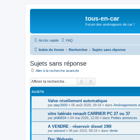
tous-en-car
Forum des aménageurs de car !
Accès rapide
FAQ
Index du forum
Rechercher
Sujets sans réponse
Sujets sans réponse
Aller à la recherche avancée
Rechercher
Recherche avancée
SUJETS
Valve nivellement automatique
par
play3000
»
05 août 2026, 09:18
» dans
Aménagements ex
vitre latérale renault CARRIER PC 27 ou 37
par
phil0834
»
04 mai 2026, 12:00
» dans
Petites annonces
A VENDRE - réservoir diesel 190l
par
askarel
»
06 juin 2023, 08:19
» dans
Vente
Doc Webasto