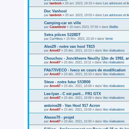
par
lambish
»
20 avr. 2023, 19:19
» dans
Les adresses et lie
Doc Vanhool
par
lambish
»
20 avr. 2023, 19:03
» dans
Les adresses et lie
Camping-car en ville
par
Carambole
»
16 mars 2023, 07:56
» dans
BlaBla
Setra pièces S228DT
par
CarHibou
»
15 févr. 2022, 23:18
» dans
Vente
Alex29 - notre van hool T815
par
Arno67
»
23 déc. 2021, 10:13
» dans
Vos réalisations
Chouchou - Jonckheere Neuilly 12m de 1992, 
par
Arno67
»
23 déc. 2021, 10:11
» dans
Vos réalisations
FAb77IVECO - Iveco en cours de modification
par
Arno67
»
23 déc. 2021, 10:10
» dans
Vos réalisations
Steve - notre futur S53R00
par
Arno67
»
23 déc. 2021, 10:09
» dans
Vos réalisations
Lee-lyan - C est parti... FR1 GTX
par
Arno67
»
23 déc. 2021, 10:08
» dans
Vos réalisations
antoine28 - Van Hool 917 Acron
par
Arno67
»
23 déc. 2021, 10:06
» dans
Vos réalisations
Alexso70 - projet
par
Arno67
»
23 déc. 2021, 10:00
» dans
Vos réalisations