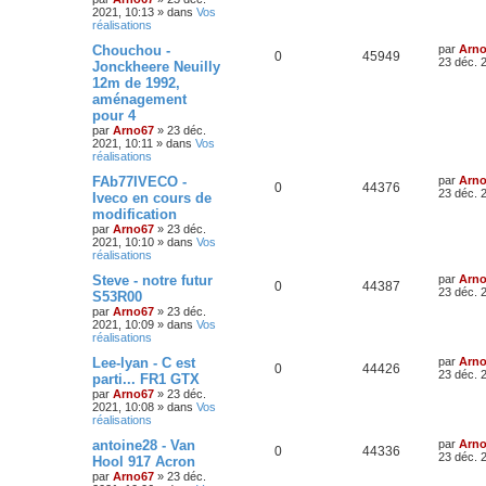
2021, 10:13
» dans
Vos
réalisations
Chouchou -
par
Arn
0
45949
23 déc. 
Jonckheere Neuilly
12m de 1992,
aménagement
pour 4
par
Arno67
»
23 déc.
2021, 10:11
» dans
Vos
réalisations
FAb77IVECO -
par
Arn
0
44376
23 déc. 
Iveco en cours de
modification
par
Arno67
»
23 déc.
2021, 10:10
» dans
Vos
réalisations
Steve - notre futur
par
Arn
0
44387
23 déc. 
S53R00
par
Arno67
»
23 déc.
2021, 10:09
» dans
Vos
réalisations
Lee-lyan - C est
par
Arn
0
44426
23 déc. 
parti... FR1 GTX
par
Arno67
»
23 déc.
2021, 10:08
» dans
Vos
réalisations
antoine28 - Van
par
Arn
0
44336
23 déc. 
Hool 917 Acron
par
Arno67
»
23 déc.