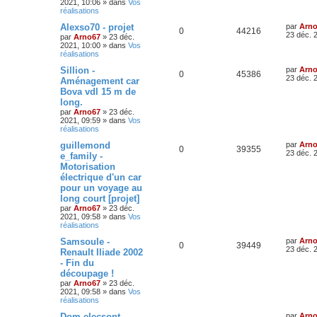
2021, 10:06
» dans
Vos
réalisations
Alexso70 - projet
par
Arn
0
44216
23 déc. 
par
Arno67
»
23 déc.
2021, 10:00
» dans
Vos
réalisations
Sillion -
par
Arn
0
45386
23 déc. 
Aménagement car
Bova vdl 15 m de
long.
par
Arno67
»
23 déc.
2021, 09:59
» dans
Vos
réalisations
guillemond​
par
Arn
0
39355
23 déc. 
e_family -
Motorisation
électrique d'un car
pour un voyage au
long court [projet]
par
Arno67
»
23 déc.
2021, 09:58
» dans
Vos
réalisations
Samsoule -
par
Arn
0
39449
23 déc. 
Renault Iliade 2002
- Fin du
découpage !
par
Arno67
»
23 déc.
2021, 09:58
» dans
Vos
réalisations
Dom-elecso​nt -
par
Arn