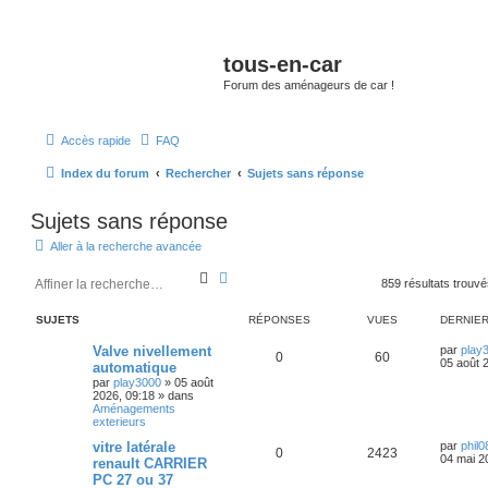
tous-en-car
Forum des aménageurs de car !
Accès rapide
FAQ
Index du forum
Rechercher
Sujets sans réponse
Sujets sans réponse
Aller à la recherche avancée
R
R
859 résultats trouv
e
e
c
c
SUJETS
RÉPONSES
VUES
DERNIE
h
h
e
e
Valve nivellement
par
play
r
r
0
60
05 août 
automatique
c
c
par
play3000
»
05 août
h
h
2026, 09:18
» dans
e
e
Aménagements
r
a
exterieurs
v
a
vitre latérale
par
phil0
0
2423
04 mai 2
n
renault CARRIER
c
PC 27 ou 37