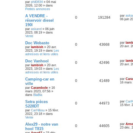
é
par
phil0834
»
04 mai
e
2026, 12:00
» dans
Petites annonces
A VENDRE -
par
aska
0
191284
06 juin 2
réservoir diesel
190l
par
askarel
»
06 juin
2023, 08:19
» dans
Vente
Doc Webasto
par
lamb
0
43668
20 avr. 
par
lambish
»
20 avr.
2023, 19:19
» dans
Les
adresses et liens utiles
Doc Vanhool
par
lamb
0
42496
20 avr. 
par
lambish
»
20 avr.
2023, 19:03
» dans
Les
adresses et liens utiles
Camping-car en
par
Car
0
41489
16 mars 
ville
par
Carambole
»
16
mars 2023, 07:56
»
dans
BlaBla
Setra pièces
par
CarH
0
44973
15 févr. 
S228DT
par
CarHibou
»
15 févr.
2022, 23:18
» dans
Vente
Alex29 - notre van
par
Arn
0
44605
23 déc. 
hool T815
par
Arno67
»
23 déc.