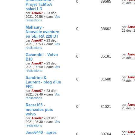
0
39565
23 déc. 
Projet TEMSA
safari LD
par
Arno67
»
23 déc.
2021, 09:56
» dans
Vos
réalisations
Mallaury -
par
Arn
0
38662
23 déc. 
Nouvelle aventure
en SETRA 228 DT
par
Arno67
»
23 déc.
2021, 09:53
» dans
Vos
réalisations
Gasmobil - Volvo
par
Arn
0
35181
23 déc. 
B10
par
Arno67
»
23 déc.
2021, 09:50
» dans
Vos
réalisations
Sandrine &
par
Arn
0
31688
23 déc. 
Laurent - blog d'un
FR1
par
Arno67
»
23 déc.
2021, 09:49
» dans
Vos
réalisations
Racer163 -
par
Arn
0
31021
23 déc. 
mercedes puis
volvo
par
Arno67
»
23 déc.
2021, 08:30
» dans
Vos
réalisations
Jose6440 - apres
par
Arn
0
30764