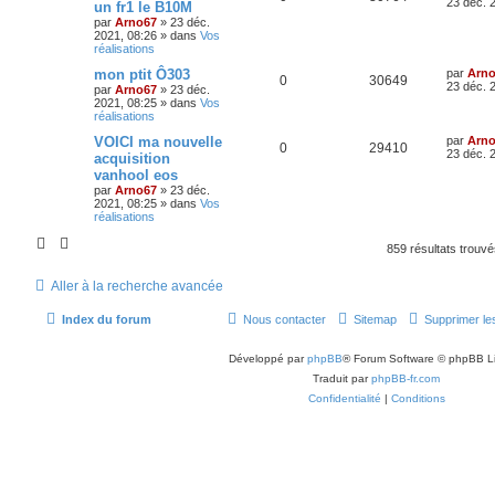
23 déc. 
un fr1 le B10M
par
Arno67
»
23 déc.
2021, 08:26
» dans
Vos
réalisations
mon ptit Ô303
par
Arn
0
30649
23 déc. 
par
Arno67
»
23 déc.
2021, 08:25
» dans
Vos
réalisations
VOICI ma nouvelle
par
Arn
0
29410
23 déc. 
acquisition
vanhool eos
par
Arno67
»
23 déc.
2021, 08:25
» dans
Vos
réalisations
859 résultats trouv
Aller à la recherche avancée
Index du forum
Nous contacter
Sitemap
Supprimer le
Développé par
phpBB
® Forum Software © phpBB L
Traduit par
phpBB-fr.com
Confidentialité
|
Conditions