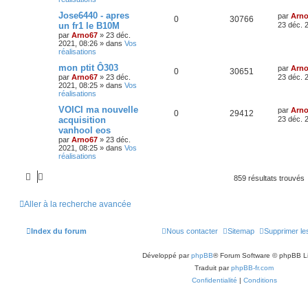
Jose6440 - apres
par
Arn
0
30766
un fr1 le B10M
23 déc. 
par
Arno67
»
23 déc.
2021, 08:26
» dans
Vos
réalisations
mon ptit Ô303
par
Arn
0
30651
par
Arno67
»
23 déc.
23 déc. 
2021, 08:25
» dans
Vos
réalisations
VOICI ma nouvelle
par
Arn
0
29412
acquisition
23 déc. 
vanhool eos
par
Arno67
»
23 déc.
2021, 08:25
» dans
Vos
réalisations
859 résultats trouvés
Aller à la recherche avancée
Index du forum
Nous contacter
Sitemap
Supprimer le
Développé par
phpBB
® Forum Software © phpBB L
Traduit par
phpBB-fr.com
Confidentialité
|
Conditions