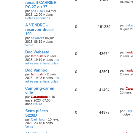
renault CARRIER
04 mai 2
PC 27 ou 37
par
phil0834
»
04 mai
2026, 12:00
» dans
Petites annonces
A VENDRE -
par
aska
0
191289
réservoir diesel
06 juin 2
190l
par
askarel
»
06 juin
2023, 08:19
» dans
Vente
Doc Webasto
par
lamb
0
43674
par
lambish
»
20 avr.
20 avr. 
2023, 19:19
» dans
Les
adresses et liens utiles
Doc Vanhool
par
lamb
0
42501
par
lambish
»
20 avr.
20 avr. 
2023, 19:03
» dans
Les
adresses et liens utiles
Camping-car en
par
Car
0
41494
ville
16 mars 
par
Carambole
»
16
mars 2023, 07:56
»
dans
BlaBla
Setra pièces
par
CarH
0
44978
S228DT
15 févr. 
par
CarHibou
»
15 févr.
2022, 23:18
» dans
Vente