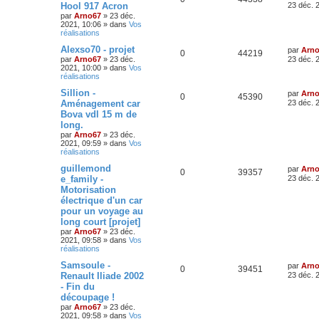
Hool 917 Acron
23 déc. 
par
Arno67
»
23 déc.
2021, 10:06
» dans
Vos
réalisations
Alexso70 - projet
par
Arn
0
44219
par
Arno67
»
23 déc.
23 déc. 
2021, 10:00
» dans
Vos
réalisations
Sillion -
par
Arn
0
45390
Aménagement car
23 déc. 
Bova vdl 15 m de
long.
par
Arno67
»
23 déc.
2021, 09:59
» dans
Vos
réalisations
guillemond​
par
Arn
0
39357
e_family -
23 déc. 
Motorisation
électrique d'un car
pour un voyage au
long court [projet]
par
Arno67
»
23 déc.
2021, 09:58
» dans
Vos
réalisations
Samsoule -
par
Arn
0
39451
Renault Iliade 2002
23 déc. 
- Fin du
découpage !
par
Arno67
»
23 déc.
2021, 09:58
» dans
Vos