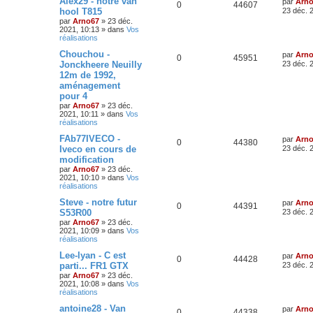
Alex29 - notre van
par
Arn
0
44607
hool T815
23 déc. 
par
Arno67
»
23 déc.
2021, 10:13
» dans
Vos
réalisations
Chouchou -
par
Arn
0
45951
Jonckheere Neuilly
23 déc. 
12m de 1992,
aménagement
pour 4
par
Arno67
»
23 déc.
2021, 10:11
» dans
Vos
réalisations
FAb77IVECO -
par
Arn
0
44380
Iveco en cours de
23 déc. 
modification
par
Arno67
»
23 déc.
2021, 10:10
» dans
Vos
réalisations
Steve - notre futur
par
Arn
0
44391
S53R00
23 déc. 
par
Arno67
»
23 déc.
2021, 10:09
» dans
Vos
réalisations
Lee-lyan - C est
par
Arn
0
44428
parti... FR1 GTX
23 déc. 
par
Arno67
»
23 déc.
2021, 10:08
» dans
Vos
réalisations
antoine28 - Van
par
Arn
0
44338