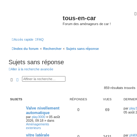
tous-en-car
Forum des aménageurs de car !
Accès rapide
FAQ
Index du forum
Rechercher
Sujets sans réponse
Sujets sans réponse
Aller à la recherche avancée
Rechercher
Recherche avancée
859 résultats trouvés
SUJETS
RÉPONSES
VUES
DERNIE
Valve nivellement
par
play
0
69
automatique
05 août 
par
play3000
»
05 août
2026, 09:18
» dans
Aménagements
exterieurs
vitre latérale
par
phil0
0
2431