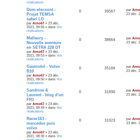
réalisations
Dom-elecso​nt -
par
Arn
0
39567
Projet TEMSA
23 déc. 
safari LD
par
Arno67
»
23 déc.
2021, 09:56
» dans
Vos
réalisations
Mallaury -
par
Arn
0
38664
Nouvelle aventure
23 déc. 
en SETRA 228 DT
par
Arno67
»
23 déc.
2021, 09:53
» dans
Vos
réalisations
Gasmobil - Volvo
par
Arn
0
35184
B10
23 déc. 
par
Arno67
»
23 déc.
2021, 09:50
» dans
Vos
réalisations
Sandrine &
par
Arn
0
31690
Laurent - blog d'un
23 déc. 
FR1
par
Arno67
»
23 déc.
2021, 09:49
» dans
Vos
réalisations
Racer163 -
par
Arn
0
31023
mercedes puis
23 déc. 
volvo
par
Arno67
»
23 déc.
2021, 08:30
» dans
Vos
réalisations