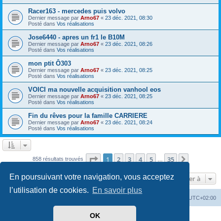
Racer163 - mercedes puis volvo
Dernier message par
Arno67
«
23 déc. 2021, 08:30
Posté dans
Vos réalisations
Jose6440 - apres un fr1 le B10M
Dernier message par
Arno67
«
23 déc. 2021, 08:26
Posté dans
Vos réalisations
mon ptit Ô303
Dernier message par
Arno67
«
23 déc. 2021, 08:25
Posté dans
Vos réalisations
VOICI ma nouvelle acquisition vanhool eos
Dernier message par
Arno67
«
23 déc. 2021, 08:25
Posté dans
Vos réalisations
Fin du rêves pour la famille CARRIERE
Dernier message par
Arno67
«
23 déc. 2021, 08:24
Posté dans
Vos réalisations
Page
1
sur
35
1
2
3
4
5
35
Suivante
858 résultats trouvés
…
En poursuivant votre navigation, vous acceptez
Aller à
l’utilisation de cookies.
En savoir plus
Index du forum
Heures au format
UTC+02:00
OK
Développé par
phpBB
® Forum Software © phpBB Limited