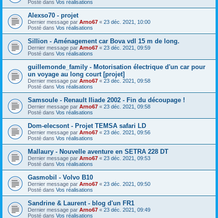
Posté dans
Vos réalisations
Alexso70 - projet
Dernier message par
Arno67
«
23 déc. 2021, 10:00
Posté dans
Vos réalisations
Sillion - Aménagement car Bova vdl 15 m de long.
Dernier message par
Arno67
«
23 déc. 2021, 09:59
Posté dans
Vos réalisations
guillemond​e_family - Motorisation électrique d'un car pour
un voyage au long court [projet]
Dernier message par
Arno67
«
23 déc. 2021, 09:58
Posté dans
Vos réalisations
Samsoule - Renault Iliade 2002 - Fin du découpage !
Dernier message par
Arno67
«
23 déc. 2021, 09:58
Posté dans
Vos réalisations
Dom-elecso​nt - Projet TEMSA safari LD
Dernier message par
Arno67
«
23 déc. 2021, 09:56
Posté dans
Vos réalisations
Mallaury - Nouvelle aventure en SETRA 228 DT
Dernier message par
Arno67
«
23 déc. 2021, 09:53
Posté dans
Vos réalisations
Gasmobil - Volvo B10
Dernier message par
Arno67
«
23 déc. 2021, 09:50
Posté dans
Vos réalisations
Sandrine & Laurent - blog d'un FR1
Dernier message par
Arno67
«
23 déc. 2021, 09:49
Posté dans
Vos réalisations