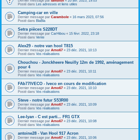
Dernier message par
lambish
«
20 avr. 2023, 19:03
Posté dans
Les adresses et liens utiles
Camping-car en ville
Dernier message par
Carambole
«
16 mars 2023, 07:56
Posté dans
BlaBla
Setra pièces S228DT
Dernier message par
CarHibou
«
15 févr. 2022, 23:18
Posté dans
Vente
Alex29 - notre van hool T815
Dernier message par
Arno67
«
23 déc. 2021, 10:13
Posté dans
Vos réalisations
Chouchou - Jonckheere Neuilly 12m de 1992, aménagement
pour 4
Dernier message par
Arno67
«
23 déc. 2021, 10:11
Posté dans
Vos réalisations
FAb77IVECO - Iveco en cours de modification
Dernier message par
Arno67
«
23 déc. 2021, 10:10
Posté dans
Vos réalisations
Steve - notre futur S53R00
Dernier message par
Arno67
«
23 déc. 2021, 10:09
Posté dans
Vos réalisations
Lee-lyan - C est parti... FR1 GTX
Dernier message par
Arno67
«
23 déc. 2021, 10:08
Posté dans
Vos réalisations
antoine28 - Van Hool 917 Acron
Dernier message par
Arno67
«
23 déc. 2021, 10:06