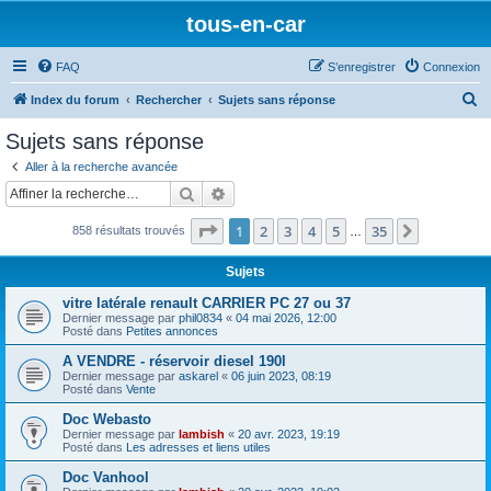
tous-en-car
FAQ
S’enregistrer
Connexion
R
Index du forum
Rechercher
Sujets sans réponse
e
Sujets sans réponse
c
Aller à la recherche avancée
h
Rechercher
Recherche avancée
e
Page
1
sur
35
1
2
3
4
5
35
Suivante
858 résultats trouvés
r
…
c
Sujets
h
vitre latérale renault CARRIER PC 27 ou 37
e
Dernier message par
phil0834
«
04 mai 2026, 12:00
Posté dans
Petites annonces
r
A VENDRE - réservoir diesel 190l
Dernier message par
askarel
«
06 juin 2023, 08:19
Posté dans
Vente
Doc Webasto
Dernier message par
lambish
«
20 avr. 2023, 19:19
Posté dans
Les adresses et liens utiles
Doc Vanhool