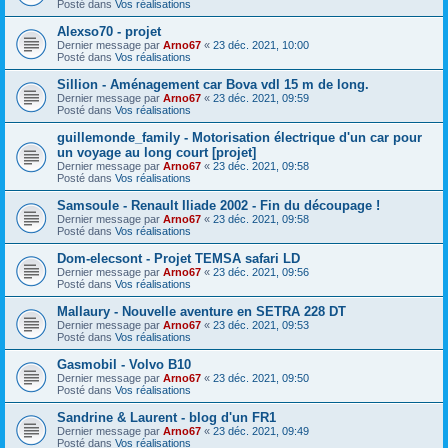
Posté dans
Vos réalisations
Alexso70 - projet
Dernier message par
Arno67
«
23 déc. 2021, 10:00
Posté dans
Vos réalisations
Sillion - Aménagement car Bova vdl 15 m de long.
Dernier message par
Arno67
«
23 déc. 2021, 09:59
Posté dans
Vos réalisations
guillemond​e_family - Motorisation électrique d'un car pour
un voyage au long court [projet]
Dernier message par
Arno67
«
23 déc. 2021, 09:58
Posté dans
Vos réalisations
Samsoule - Renault Iliade 2002 - Fin du découpage !
Dernier message par
Arno67
«
23 déc. 2021, 09:58
Posté dans
Vos réalisations
Dom-elecso​nt - Projet TEMSA safari LD
Dernier message par
Arno67
«
23 déc. 2021, 09:56
Posté dans
Vos réalisations
Mallaury - Nouvelle aventure en SETRA 228 DT
Dernier message par
Arno67
«
23 déc. 2021, 09:53
Posté dans
Vos réalisations
Gasmobil - Volvo B10
Dernier message par
Arno67
«
23 déc. 2021, 09:50
Posté dans
Vos réalisations
Sandrine & Laurent - blog d'un FR1
Dernier message par
Arno67
«
23 déc. 2021, 09:49
Posté dans
Vos réalisations