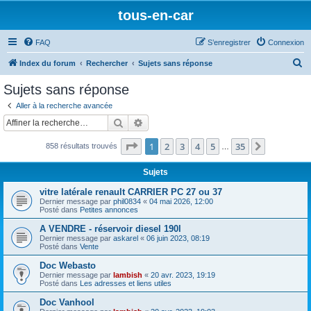
tous-en-car
FAQ
S’enregistrer
Connexion
R
Index du forum
Rechercher
Sujets sans réponse
e
Sujets sans réponse
c
Aller à la recherche avancée
h
Rechercher
Recherche avancée
e
Page
1
sur
35
1
2
3
4
5
35
Suivante
858 résultats trouvés
r
…
c
Sujets
h
vitre latérale renault CARRIER PC 27 ou 37
e
Dernier message par
phil0834
«
04 mai 2026, 12:00
Posté dans
Petites annonces
r
A VENDRE - réservoir diesel 190l
Dernier message par
askarel
«
06 juin 2023, 08:19
Posté dans
Vente
Doc Webasto
Dernier message par
lambish
«
20 avr. 2023, 19:19
Posté dans
Les adresses et liens utiles
Doc Vanhool