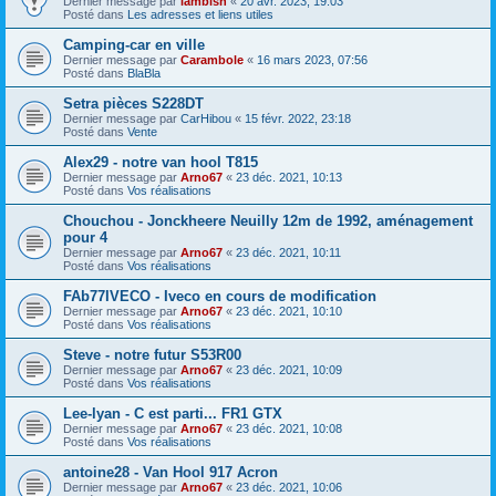
Dernier message par
lambish
«
20 avr. 2023, 19:03
Posté dans
Les adresses et liens utiles
Camping-car en ville
Dernier message par
Carambole
«
16 mars 2023, 07:56
Posté dans
BlaBla
Setra pièces S228DT
Dernier message par
CarHibou
«
15 févr. 2022, 23:18
Posté dans
Vente
Alex29 - notre van hool T815
Dernier message par
Arno67
«
23 déc. 2021, 10:13
Posté dans
Vos réalisations
Chouchou - Jonckheere Neuilly 12m de 1992, aménagement
pour 4
Dernier message par
Arno67
«
23 déc. 2021, 10:11
Posté dans
Vos réalisations
FAb77IVECO - Iveco en cours de modification
Dernier message par
Arno67
«
23 déc. 2021, 10:10
Posté dans
Vos réalisations
Steve - notre futur S53R00
Dernier message par
Arno67
«
23 déc. 2021, 10:09
Posté dans
Vos réalisations
Lee-lyan - C est parti... FR1 GTX
Dernier message par
Arno67
«
23 déc. 2021, 10:08
Posté dans
Vos réalisations
antoine28 - Van Hool 917 Acron
Dernier message par
Arno67
«
23 déc. 2021, 10:06