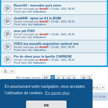
Racer163 - mercedes puis volvo
Dernier message par
Arno67
«
23 déc. 2021, 08:30
Posté dans
Vos réalisations
Jose6440 - apres un fr1 le B10M
Dernier message par
Arno67
«
23 déc. 2021, 08:26
Posté dans
Vos réalisations
mon ptit Ô303
Dernier message par
Arno67
«
23 déc. 2021, 08:25
Posté dans
Vos réalisations
VOICI ma nouvelle acquisition vanhool eos
Dernier message par
Arno67
«
23 déc. 2021, 08:25
Posté dans
Vos réalisations
Fin du rêves pour la famille CARRIERE
Dernier message par
Arno67
«
23 déc. 2021, 08:24
Posté dans
Vos réalisations
Page
1
sur
35
1
2
3
4
5
35
Suivante
858 résultats trouvés
…
En poursuivant votre navigation, vous acceptez
Aller à
l’utilisation de cookies.
En savoir plus
Index du forum
Heures au format
UTC+02:00
OK
Développé par
phpBB
® Forum Software © phpBB Limited