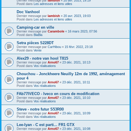
Dernier message par
lambish
«
20 avr. 2023, 19:19
Posté dans
Les adresses et liens utiles
Doc Vanhool
Dernier message par
lambish
«
20 avr. 2023, 19:03
Posté dans
Les adresses et liens utiles
Camping-car en ville
Dernier message par
Carambole
«
16 mars 2023, 07:56
Posté dans
BlaBla
Setra pièces S228DT
Dernier message par
CarHibou
«
15 févr. 2022, 23:18
Posté dans
Vente
Alex29 - notre van hool T815
Dernier message par
Arno67
«
23 déc. 2021, 10:13
Posté dans
Vos réalisations
Chouchou - Jonckheere Neuilly 12m de 1992, aménagement
pour 4
Dernier message par
Arno67
«
23 déc. 2021, 10:11
Posté dans
Vos réalisations
FAb77IVECO - Iveco en cours de modification
Dernier message par
Arno67
«
23 déc. 2021, 10:10
Posté dans
Vos réalisations
Steve - notre futur S53R00
Dernier message par
Arno67
«
23 déc. 2021, 10:09
Posté dans
Vos réalisations
Lee-lyan - C est parti... FR1 GTX
Dernier message par
Arno67
«
23 déc. 2021, 10:08