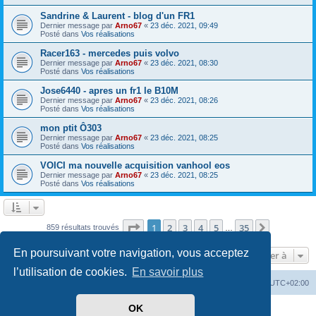
Sandrine & Laurent - blog d'un FR1
Dernier message par
Arno67
«
23 déc. 2021, 09:49
Posté dans
Vos réalisations
Racer163 - mercedes puis volvo
Dernier message par
Arno67
«
23 déc. 2021, 08:30
Posté dans
Vos réalisations
Jose6440 - apres un fr1 le B10M
Dernier message par
Arno67
«
23 déc. 2021, 08:26
Posté dans
Vos réalisations
mon ptit Ô303
Dernier message par
Arno67
«
23 déc. 2021, 08:25
Posté dans
Vos réalisations
VOICI ma nouvelle acquisition vanhool eos
Dernier message par
Arno67
«
23 déc. 2021, 08:25
Posté dans
Vos réalisations
Page
1
sur
35
1
2
3
4
5
35
Suivante
859 résultats trouvés
…
En poursuivant votre navigation, vous acceptez
Aller à
l’utilisation de cookies.
En savoir plus
Index du forum
Heures au format
UTC+02:00
OK
Développé par
phpBB
® Forum Software © phpBB Limited