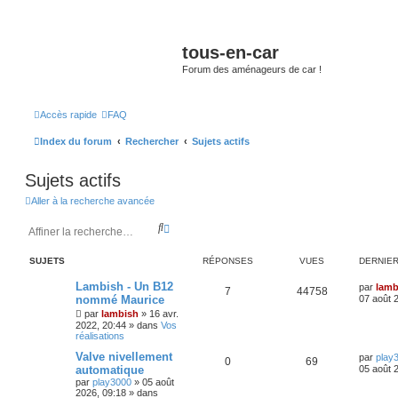
tous-en-car
Forum des aménageurs de car !
Accès rapide
FAQ
Index du forum
Rechercher
Sujets actifs
Sujets actifs
Aller à la recherche avancée
R
R
e
e
c
c
SUJETS
RÉPONSES
VUES
DERNIE
h
h
e
e
Lambish - Un B12
par
lamb
r
r
7
44758
nommé Maurice
07 août 
c
c
h
h
par
lambish
»
16 avr.
2022, 20:44
» dans
Vos
e
e
réalisations
r
a
v
Valve nivellement
par
play
0
69
a
automatique
05 août 
n
par
play3000
»
05 août
c
2026, 09:18
» dans