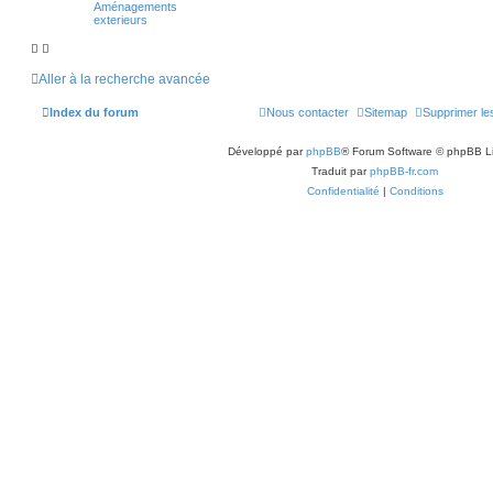
é
Aménagements
e
exterieurs
Aller à la recherche avancée
Index du forum
Nous contacter
Sitemap
Supprimer le
Développé par
phpBB
® Forum Software © phpBB L
Traduit par
phpBB-fr.com
Confidentialité
|
Conditions