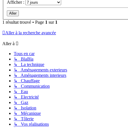
Afficher :
1 résultat trouvé • Page
1
sur
1
Aller à la recherche avancée
Aller à
Tous en car
↳ BlaBla
↳ La technique
↳ Aménagements exterieurs
↳ Aménagements interieurs
↳ Chauffage
↳ Communication
↳ Eau
↳ Electricité
↳ Gaz
↳ Isolation
↳ Mécanique
↳ Tôlerie
↳ Vos réalisations