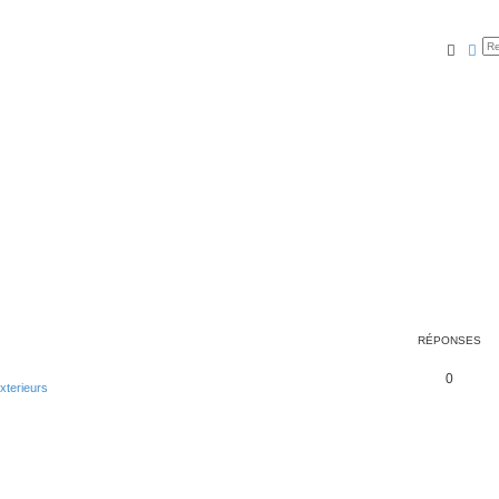
Reche
Rec
RÉPONSES
0
terieurs