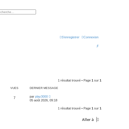
rcher
herche avancée
S’enregistrer
Connexion
R
e
c
h
e
r
1 résultat trouvé • Page
1
sur
1
c
VUES
DERNIER MESSAGE
h
par
play3000
7
05 août 2026, 09:18
e
r
1 résultat trouvé • Page
1
sur
1
Aller à