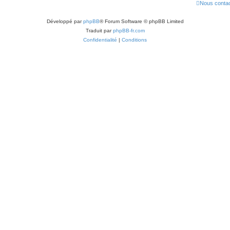
Nous contac
Développé par
phpBB
® Forum Software © phpBB Limited
Traduit par
phpBB-fr.com
Confidentialité
|
Conditions