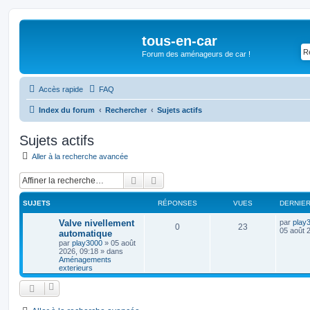
tous-en-car
Forum des aménageurs de car !
Accès rapide
FAQ
Index du forum
Rechercher
Sujets actifs
Sujets actifs
Aller à la recherche avancée
Rechercher
Recherche avancée
SUJETS
RÉPONSES
VUES
DERNIE
Valve nivellement
par
play
0
23
05 août 
automatique
par
play3000
»
05 août
2026, 09:18
» dans
Aménagements
exterieurs