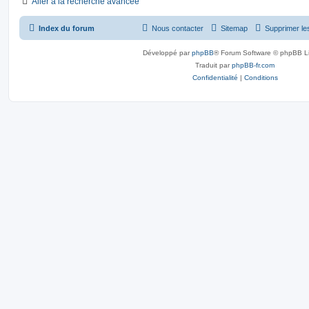
Aller à la recherche avancée
Index du forum
Nous contacter
Sitemap
Supprimer le
Développé par
phpBB
® Forum Software © phpBB L
Traduit par
phpBB-fr.com
Confidentialité
|
Conditions