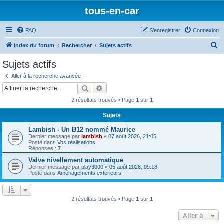
tous-en-car
FAQ
S’enregistrer
Connexion
R
Index du forum
Rechercher
Sujets actifs
e
Sujets actifs
c
Aller à la recherche avancée
h
Rechercher
Recherche avancée
e
2 résultats trouvés • Page
1
sur
1
r
Sujets
c
Lambish - Un B12 nommé Maurice
h
Dernier message par
lambish
«
07 août 2026, 21:05
e
Posté dans
Vos réalisations
Réponses :
7
r
Valve nivellement automatique
Dernier message par
play3000
«
05 août 2026, 09:18
Posté dans
Aménagements exterieurs
2 résultats trouvés • Page
1
sur
1
Aller à