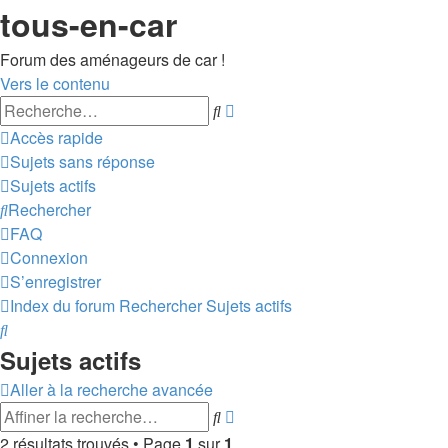
tous-en-car
Forum des aménageurs de car !
Vers le contenu
Recherche
Rechercher
avancée
Accès rapide
Sujets sans réponse
Sujets actifs
Rechercher
FAQ
Connexion
S’enregistrer
Index du forum
Rechercher
Sujets actifs
Rechercher
Sujets actifs
Aller à la recherche avancée
Recherche
Rechercher
avancée
2 résultats trouvés • Page
1
sur
1