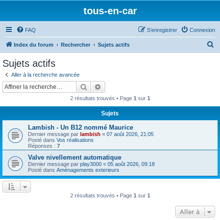
tous-en-car
FAQ
S’enregistrer
Connexion
R
Index du forum
Rechercher
Sujets actifs
e
Sujets actifs
c
Aller à la recherche avancée
h
Rechercher
Recherche avancée
e
2 résultats trouvés • Page
1
sur
1
r
Sujets
c
Lambish - Un B12 nommé Maurice
h
Dernier message par
lambish
«
07 août 2026, 21:05
e
Posté dans
Vos réalisations
Réponses :
7
r
Valve nivellement automatique
Dernier message par
play3000
«
05 août 2026, 09:18
Posté dans
Aménagements exterieurs
2 résultats trouvés • Page
1
sur
1
Aller à