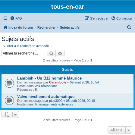
tous-en-car
FAQ
S’enregistrer
Connexion
R
Index du forum
Rechercher
Sujets actifs
e
Sujets actifs
c
Aller à la recherche avancée
h
Rechercher
Recherche avancée
e
2 résultats trouvés • Page
1
sur
1
r
Sujets
c
Lambish - Un B12 nommé Maurice
h
Dernier message par
Carambole
«
09 août 2026, 10:54
e
Posté dans
Vos réalisations
Réponses :
8
r
Valve nivellement automatique
Dernier message par
play3000
«
05 août 2026, 09:18
Posté dans
Aménagements exterieurs
2 résultats trouvés • Page
1
sur
1
Aller à