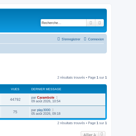
Rechercher
Recherche avancé
S’enregistrer
Connexion
2 résultats trouvés • Page
1
sur
1
VUES
DERNIER MESSAGE
par
Carambole
44792
09 août 2026, 10:54
par
play3000
75
05 août 2026, 09:18
2 résultats trouvés • Page
1
sur
1
Aller à