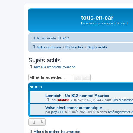
tous-en-car
Forum des aménageurs de car !
Accès rapide
FAQ
Index du forum
Rechercher
Sujets actifs
Sujets actifs
Aller à la recherche avancée
Rechercher
Recherche avancée
SUJETS
Lambish - Un B12 nommé Maurice
par
lambish
»
16 avr. 2022, 20:44
» dans
Vos réalisatio
Valve nivellement automatique
par
play3000
»
05 août 2026, 09:18
» dans
Aménagements ex
Aller à la recherche avancée