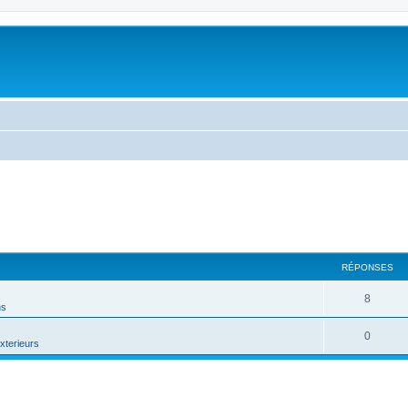
RÉPONSES
8
ns
0
terieurs