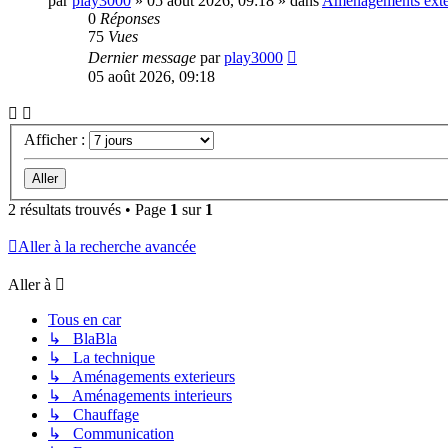
par
play3000
»
05 août 2026, 09:18
» dans
Aménagements exte
0
Réponses
75
Vues
Dernier message
par
play3000
05 août 2026, 09:18
Afficher :
2 résultats trouvés • Page
1
sur
1
Aller à la recherche avancée
Aller à
Tous en car
↳ BlaBla
↳ La technique
↳ Aménagements exterieurs
↳ Aménagements interieurs
↳ Chauffage
↳ Communication