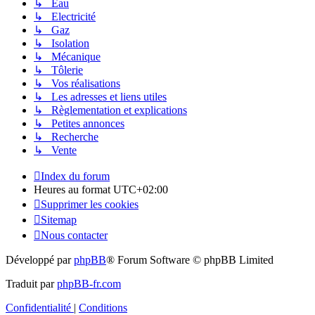
↳ Eau
↳ Electricité
↳ Gaz
↳ Isolation
↳ Mécanique
↳ Tôlerie
↳ Vos réalisations
↳ Les adresses et liens utiles
↳ Règlementation et explications
↳ Petites annonces
↳ Recherche
↳ Vente
Index du forum
Heures au format
UTC+02:00
Supprimer les cookies
Sitemap
Nous contacter
Développé par
phpBB
® Forum Software © phpBB Limited
Traduit par
phpBB-fr.com
Confidentialité
|
Conditions