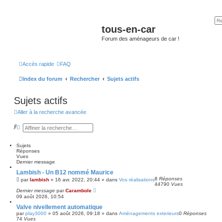
tous-en-car
Forum des aménageurs de car !
Accès rapide
FAQ
Index du forum
Rechercher
Sujets actifs
Sujets actifs
Aller à la recherche avancée
R
R
e
e
c
c
h
h
Sujets
e
e
Réponses
r
r
Vues
c
c
Dernier message
h
h
Lambish - Un B12 nommé Maurice
e
e
8
Réponses
r
a
par
lambish
»
16 avr. 2022, 20:44
» dans
Vos réalisations
44790
Vues
v
Dernier message
par
Carambole
a
09 août 2026, 10:54
n
c
Valve nivellement automatique
é
par
play3000
»
05 août 2026, 09:18
» dans
Aménagements exterieurs
0
Réponses
e
74
Vues