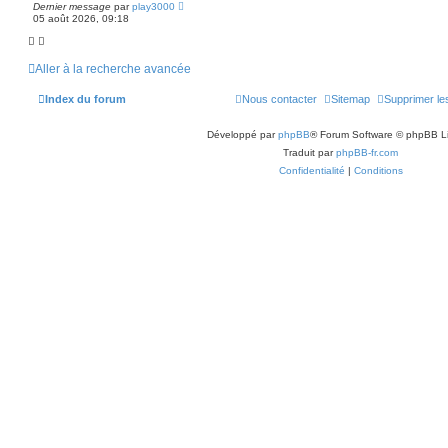
Dernier message
par
play3000
05 août 2026, 09:18
Aller à la recherche avancée
Index du forum
Nous contacter
Sitemap
Supprimer le
Développé par
phpBB
® Forum Software © phpBB L
Traduit par
phpBB-fr.com
Confidentialité
|
Conditions