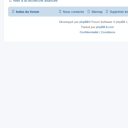
Aller à la recherche avancée
Index du forum
Nous contacter
Sitemap
Supprimer le
Développé par
phpBB
® Forum Software © phpBB L
Traduit par
phpBB-fr.com
Confidentialité
|
Conditions