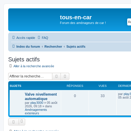
tous-en-car
Forum des aménageurs de car !
Accès rapide
FAQ
Index du forum
Rechercher
Sujets actifs
Sujets actifs
Aller à la recherche avancée
Rechercher
Recherche avancée
SUJETS
RÉPONSES
VUES
DERNIE
Valve nivellement
par
play
0
33
05 août 
automatique
par
play3000
»
05 août
2026, 09:18
» dans
Aménagements
exterieurs