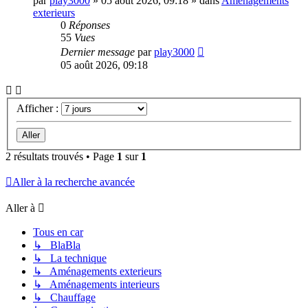
par
play3000
»
05 août 2026, 09:18
» dans
Aménagements
exterieurs
0
Réponses
55
Vues
Dernier message
par
play3000
05 août 2026, 09:18
Afficher :
2 résultats trouvés • Page
1
sur
1
Aller à la recherche avancée
Aller à
Tous en car
↳ BlaBla
↳ La technique
↳ Aménagements exterieurs
↳ Aménagements interieurs
↳ Chauffage