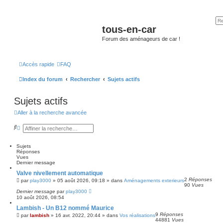
tous-en-car
Forum des aménageurs de car !
Accès rapide
FAQ
Index du forum
Rechercher
Sujets actifs
Sujets actifs
Aller à la recherche avancée
R
R
e
e
c
c
h
h
Sujets
e
e
Réponses
r
r
Vues
c
c
Dernier message
h
h
Valve nivellement automatique
e
e
2
Réponses
r
a
par
play3000
»
05 août 2026, 09:18
» dans
Aménagements exterieurs
90
Vues
v
Dernier message
par
play3000
a
10 août 2026, 08:54
n
c
Lambish - Un B12 nommé Maurice
é
9
Réponses
par
lambish
»
16 avr. 2022, 20:44
» dans
Vos réalisations
e
44881
Vues