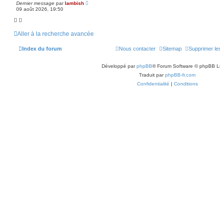
Dernier message
par
lambish
09 août 2026, 19:50
Aller à la recherche avancée
Index du forum
Nous contacter
Sitemap
Supprimer le
Développé par
phpBB
® Forum Software © phpBB L
Traduit par
phpBB-fr.com
Confidentialité
|
Conditions