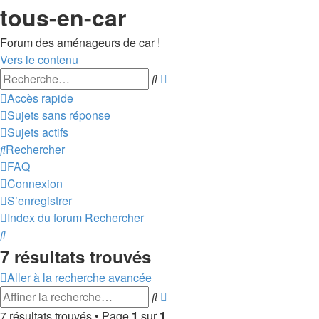
tous-en-car
Forum des aménageurs de car !
Vers le contenu
Recherche
Rechercher
avancée
Accès rapide
Sujets sans réponse
Sujets actifs
Rechercher
FAQ
Connexion
S’enregistrer
Index du forum
Rechercher
Rechercher
7 résultats trouvés
Aller à la recherche avancée
Recherche
Rechercher
avancée
7 résultats trouvés • Page
1
sur
1