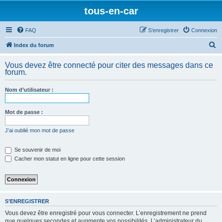
tous-en-car
FAQ
S’enregistrer
Connexion
R
Index du forum
e
Vous devez être connecté pour citer des messages dans ce
c
forum.
h
Nom d’utilisateur :
e
r
Mot de passe :
c
h
J’ai oublié mon mot de passe
e
Se souvenir de moi
r
Cacher mon statut en ligne pour cette session
S’ENREGISTRER
Vous devez être enregistré pour vous connecter. L’enregistrement ne prend
que quelques secondes et augmente vos possibilités. L’administrateur du