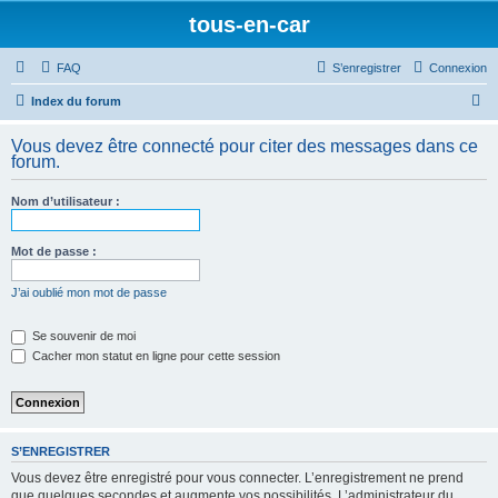
tous-en-car
FAQ
S’enregistrer
Connexion
R
Index du forum
e
Vous devez être connecté pour citer des messages dans ce
c
forum.
h
Nom d’utilisateur :
e
r
Mot de passe :
c
h
J’ai oublié mon mot de passe
e
Se souvenir de moi
r
Cacher mon statut en ligne pour cette session
S’ENREGISTRER
Vous devez être enregistré pour vous connecter. L’enregistrement ne prend
que quelques secondes et augmente vos possibilités. L’administrateur du