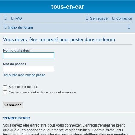
tous-en-car
FAQ
S’enregistrer
Connexion
R
Index du forum
e
Vous devez être connecté pour poster dans ce forum.
c
h
Nom d’utilisateur :
e
r
Mot de passe :
c
J’ai oublié mon mot de passe
h
e
Se souvenir de moi
Cacher mon statut en ligne pour cette session
r
S’ENREGISTRER
Vous devez être enregistré pour vous connecter. L’enregistrement ne prend
que quelques secondes et augmente vos possibilités. L’administrateur du
forum peut également accorder des permissions additionnelles aux membres