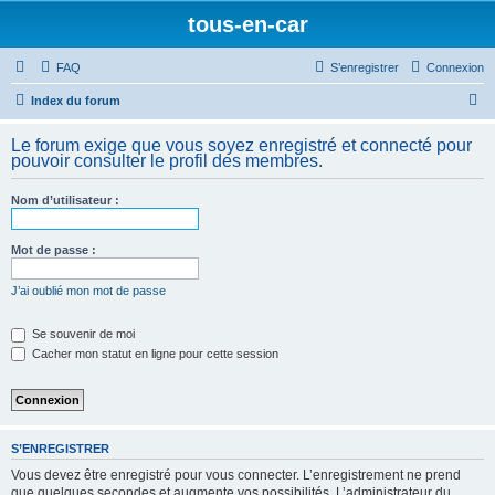
tous-en-car
FAQ
S’enregistrer
Connexion
R
Index du forum
e
Le forum exige que vous soyez enregistré et connecté pour
c
pouvoir consulter le profil des membres.
h
Nom d’utilisateur :
e
r
Mot de passe :
c
h
J’ai oublié mon mot de passe
e
Se souvenir de moi
r
Cacher mon statut en ligne pour cette session
S’ENREGISTRER
Vous devez être enregistré pour vous connecter. L’enregistrement ne prend
que quelques secondes et augmente vos possibilités. L’administrateur du