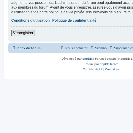
augmente vos possibilités. L’administrateur du forum peut également accor
aux membres du forum. Avant de vous enregistrer, assurez-vous d’avoir pri
d’utilisation et de notre politique de vie privée. Assurez-vous de bien lire to
Conditions d’utilisation
|
Politique de confidentialité
S’enregistrer
Index du forum
Nous contacter
Sitemap
Supprimer le
Développé par
phpBB
® Forum Software © phpBB L
Traduit par
phpBB-fr.com
Confidentialité
|
Conditions