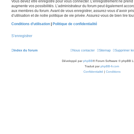
Vous devez être enregistré pour vous connecter. L’enregistrement ne pren
augmente vos possibilités. L’administrateur du forum peut également accor
aux membres du forum. Avant de vous enregistrer, assurez-vous d’avoir pri
d’utilisation et de notre politique de vie privée. Assurez-vous de bien lire to
Conditions d’utilisation
|
Politique de confidentialité
S’enregistrer
Index du forum
Nous contacter
Sitemap
Supprimer le
Développé par
phpBB
® Forum Software © phpBB L
Traduit par
phpBB-fr.com
Confidentialité
|
Conditions