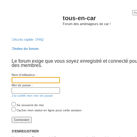
tous-en-car
Forum des aménageurs de car !
Accès rapide
FAQ
Index du forum
Le forum exige que vous soyez enregistré et connecté pour 
des membres.
Nom d’utilisateur :
Mot de passe :
J’ai oublié mon mot de passe
Se souvenir de moi
Cacher mon statut en ligne pour cette session
S’ENREGISTRER