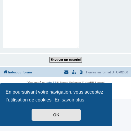
Index du forum
Heures au format
UTC+02:00
Développé par
phpBB
® Forum Software © phpBB Limited
Traduit par
phpBB-fr.com
En poursuivant votre navigation, vous acceptez
Confidentialité
|
Conditions
l’utilisation de cookies.
En savoir plus
OK