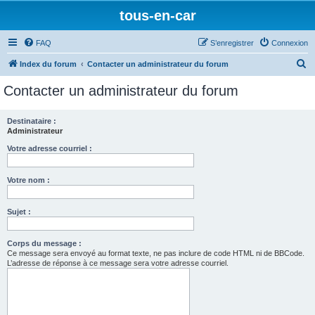
tous-en-car
FAQ
S’enregistrer
Connexion
R
Index du forum
Contacter un administrateur du forum
e
Contacter un administrateur du forum
c
h
Destinataire :
Administrateur
e
r
Votre adresse courriel :
c
Votre nom :
h
e
Sujet :
r
Corps du message :
Ce message sera envoyé au format texte, ne pas inclure de code HTML ni de BBCode.
L’adresse de réponse à ce message sera votre adresse courriel.