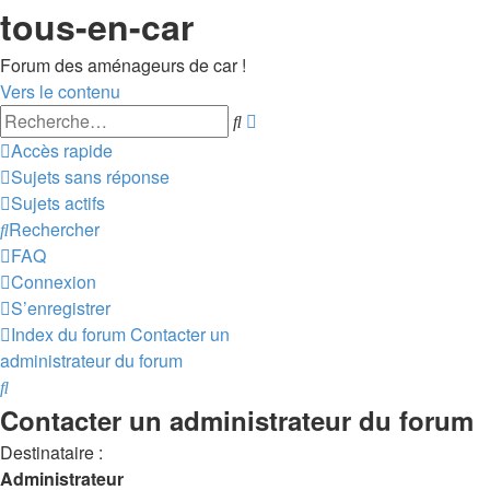
tous-en-car
Forum des aménageurs de car !
Vers le contenu
Recherche
Rechercher
avancée
Accès rapide
Sujets sans réponse
Sujets actifs
Rechercher
FAQ
Connexion
S’enregistrer
Index du forum
Contacter un
administrateur du forum
Rechercher
Contacter un administrateur du forum
Destinataire :
Administrateur