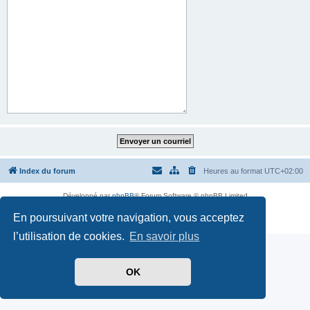
Index du forum
Heures au format
UTC+02:00
Développé par
phpBB
® Forum Software © phpBB Limited
Traduit par
phpBB-fr.com
En poursuivant votre navigation, vous acceptez
Confidentialité
|
Conditions
l’utilisation de cookies.
En savoir plus
OK