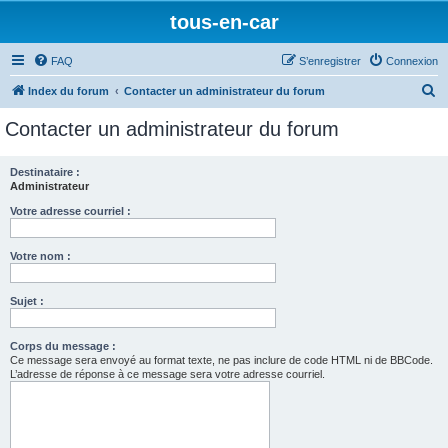
tous-en-car
FAQ
S’enregistrer
Connexion
R
Index du forum
Contacter un administrateur du forum
e
Contacter un administrateur du forum
c
h
Destinataire :
Administrateur
e
r
Votre adresse courriel :
c
Votre nom :
h
e
Sujet :
r
Corps du message :
Ce message sera envoyé au format texte, ne pas inclure de code HTML ni de BBCode.
L’adresse de réponse à ce message sera votre adresse courriel.